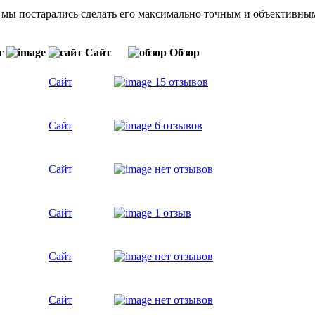
, мы постарались сделать его максимально точным и объективн
г
Сайт
Обзор
Сайт
15 отзывов
Сайт
6 отзывов
Сайт
нет отзывов
Сайт
1 отзыв
Сайт
нет отзывов
Сайт
нет отзывов