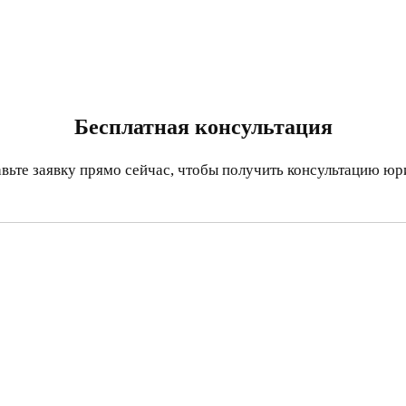
Бесплатная консультация
вьте заявку прямо сейчас, чтобы получить консультацию юр