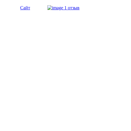
Сайт
1 отзыв