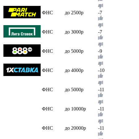
ФНС
до 2500р
-7
ФНС
до 3000р
-7
ФНС
до 5000р
-9
ФНС
до 4000р
-10
ФНС
до 5000р
-11
ФНС
до 10000р
-11
ФНС
до 20000р
-11