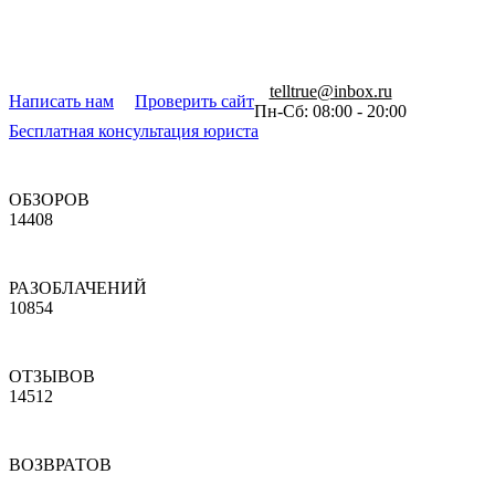
telltrue@inbox.ru
Написать нам
Проверить сайт
Пн-Сб: 08:00 - 20:00
Бесплатная консультация юриста
ОБЗОРОВ
14408
РАЗОБЛАЧЕНИЙ
10854
ОТЗЫВОВ
14512
ВОЗВРАТОВ