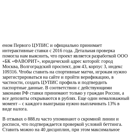
еном Первого ЦУПИС и официально принимает
интерактивные ставки с 2016 года. Детальная проверка
помогла нам выяснить, что проект является разработкой ООО
«БК «ФАВОРИТ», юридический адрес которой: город
Москва, Волгоградский проспект, дом 43, корпус 3, индекс
109316. Чтобы ставить на спортивные матчи, игрокам нужно
зарегистрироваться на сайте и пройти верификацию, в
частности, создать ЦУПИС профиль и подтвердить
паспортные данные. В соответствии с действующими
законами РФ ставки принимают только у граждан России, а
все депозиты открываются в рублях. Еще один немаловажный
момент – с каждого выигрыша нужно выплачивать 13% в
виде налога.
В отзывах о 888.ru часто упоминают о скромной линии и
росписи, что подтверждается проверкой условий беттинга.
Ставить можно на 40 дисциплин, при этом максимальное