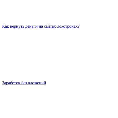
Как вернуть деньги на сайтах-лохотронах?
Заработок без вложений