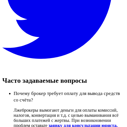
Часто задаваемые вопросы
Почему брокер требует оплату для вывода средств
со счёта?
Лжеброкеры вымогают деньги для оплаты комиссий,
налогов, конвертация и т.д. с целью выманивания всё
больших платежей с жертвы. При возникновении
проблем оставьте
заявку для консультации юриста.