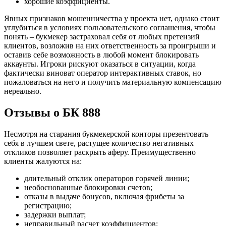
хорошие коэффициенты.
Явных признаков мошенничества у проекта нет, однако стоит
углубиться в условиях пользовательского соглашения, чтобы
понять – букмекер застраховал себя от любых претензий
клиентов, возложив на них ответственность за проигрыши и
оставив себе возможность в любой момент блокировать
аккаунты. Игроки рискуют оказаться в ситуации, когда
фактически виноват оператор интерактивных ставок, но
пожаловаться на него и получить материальную компенсацию
нереально.
Отзывы о БК 888
Несмотря на старания букмекерской конторы презентовать
себя в лучшем свете, растущее количество негативных
откликов позволяет раскрыть аферу. Преимущественно
клиенты жалуются на:
длительный отклик операторов горячей линии;
необоснованные блокировки счетов;
отказы в выдаче бонусов, включая фрибеты за
регистрацию;
задержки выплат;
неправильный расчет коэффициентов;