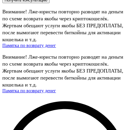
Внимание! Лже-юристы повторно разводят на деньги
по схеме возврата якобы через криптокошелёк.
Жертвам обещают услуги якобы БЕЗ ПРЕДОПЛАТЫ,
после вымогают перевести биткойны для активации
кошелька и т.д.
Памятка по возврату денег
Внимание! Лже-юристы повторно разводят на деньги
по схеме возврата якобы через криптокошелёк.
Жертвам обещают услуги якобы БЕЗ ПРЕДОПЛАТЫ,
после вымогают перевести биткойны для активации
кошелька и т.д.
Памятка по возврату денег