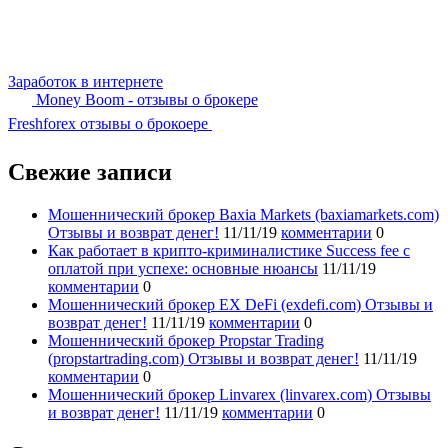
Заработок в интернете
Money Boom - отзывы о брокере
Freshforex отзывы о брокоере
Свежие записи
Мошеннический брокер Baxia Markets (baxiamarkets.com)
Отзывы и возврат денег!
11/11/19
комментарии
0
Как работает в крипто-криминалистике Success fee с
оплатой при успехе: основные нюансы
11/11/19
комментарии
0
Мошеннический брокер EX DeFi (exdefi.com) Отзывы и
возврат денег!
11/11/19
комментарии
0
Мошеннический брокер Propstar Trading
(propstartrading.com) Отзывы и возврат денег!
11/11/19
комментарии
0
Мошеннический брокер Linvarex (linvarex.com) Отзывы
и возврат денег!
11/11/19
комментарии
0