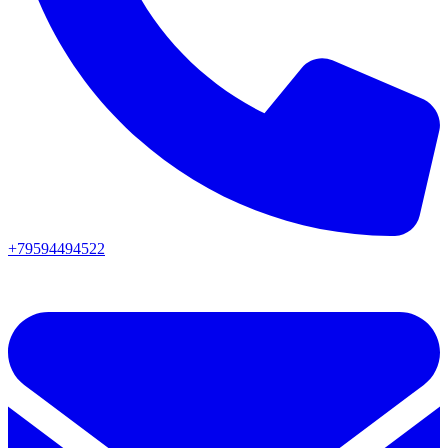
+79594494522