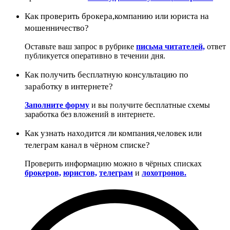
Как проверить брокера,компанию или юриста на
мошенничество?
Оставьте ваш запрос в рубрике
письма читателей,
ответ
публикуется оперативно в течении дня.
Как получить бесплатную консультацию по
заработку в интернете?
Заполните форму
и вы получите бесплатные схемы
заработка без вложений в интернете.
Как узнать находится ли компания,человек или
телеграм канал в чёрном списке?
Проверить информацию можно в чёрных списках
брокеров,
юристов,
телеграм
и
лохотронов.