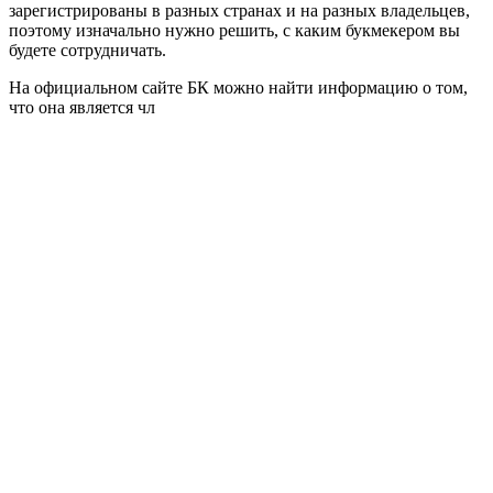
зарегистрированы в разных странах и на разных владельцев,
поэтому изначально нужно решить, с каким букмекером вы
будете сотрудничать.
На официальном сайте БК можно найти информацию о том,
что она является чл