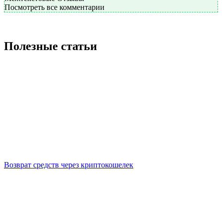
Посмотреть все комментарии
Полезные статьи
Возврат средств через криптокошелек