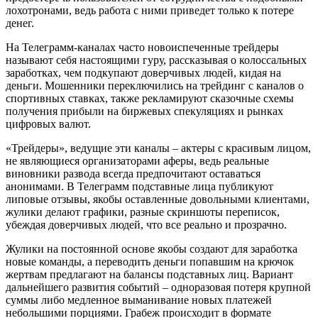
лохотронами, ведь работа с ними приведет только к потере
денег.
На Телеграмм-каналах часто новоиспеченные трейдеры
называют себя настоящими гуру, рассказывая о колоссальных
заработках, чем подкупают доверчивых людей, кидая на
деньги. Мошенники переключились на трейдинг с каналов о
спортивных ставках, также рекламируют сказочные схемы
получения прибыли на биржевых спекуляциях и рынках
цифровых валют.
«Трейдеры», ведущие эти каналы – актеры с красивым лицом,
не являющиеся организаторами аферы, ведь реальные
виновники развода всегда предпочитают оставаться
анонимами. В Телеграмм подставные лица публикуют
липовые отзывы, якобы оставленные довольными клиентами,
жулики делают графики, разные скриншоты переписок,
убеждая доверчивых людей, что все реально и прозрачно.
Жулики на постоянной основе якобы создают для заработка
новые команды, а переводить деньги попавшим на крючок
жертвам предлагают на балансы подставных лиц. Вариант
дальнейшего развития событий – одноразовая потеря крупной
суммы либо медленное выманивание новых платежей
небольшими порциями. Грабеж происходит в формате