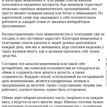
В категории мошенники в телеграмме список каналов
пополняется ежедневно неспроста. Как минимум существует
несколько серийных мошеннических группирований, что
просто меняют названия канала или ботов и обманывают. По
идентичной схеме еще заказывают о себе положительное
рейтинги и, каждый отзыв от заказных копирайтеров
проплачивают.
Распространенным стало мошенничество в телеграмме уже не
сегодня, и оно постоянно нарастает. Категория мошенники в
телеграмме список каналов и людей должна дополняться
каждый день, чем мы и занимаемся, ведь способов кидалова у
таких жуликов много, как и желания присвоить себе чужие
средства.
Составив топ каналов мошенников или такой себе
антирейтинг, мы помогаем пользователям не попадаться на
обман и сохранить свои деньги в целости, а также
сохранности. Каждый способ, используемый на сегодняшний
день мошенниками, является изощренным, хитрым и
продуманным до мелочей, также с подставными лицами они
работают, соответственно, нужно быть осторожнее.
Обман через telegram реализуют нагло, уверенно и на каждом
шагу, а ведутся на него многие люди. Именно поэтому нужно
предостеречь пользователей от сотрудничества с подобными