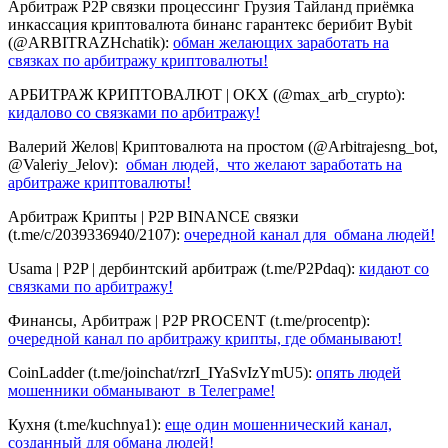
Арбитраж P2P связки процессинг Грузия Тайланд приёмка
инкассация криптовалюта бинанс гарантекс берибит Bybit
(@ARBITRAZHchatik):
обман желающих заработать на
связках по арбитражу криптовалюты!
АРБИТРАЖ КРИПТОВАЛЮТ | OKX (@max_arb_crypto):
кидалово со связками по арбитражу!
Валерий Желов| Криптовалюта на простом (@Arbitrajesng_bot,
@Valeriy_Jelov):
обман людей, что желают заработать на
арбитраже криптовалюты!
Арбитраж Крипты | P2P BINANCE связки
(t.me/c/2039336940/2107):
очередной канал для обмана людей!
Usama | P2P | дербинтский арбитраж (t.me/P2Pdaq):
кидают со
связками по арбитражу!
Финансы, Арбитраж | P2P PROCENT (t.me/procentp):
очередной канал по арбитражу крипты, где обманывают!
CoinLadder (t.me/joinchat/rzrI_IYaSvIzYmU5):
опять людей
мошенники обманывают в Телеграме!
Кухня (t.me/kuchnya1):
еще один мошеннический канал,
созданный для обмана людей!