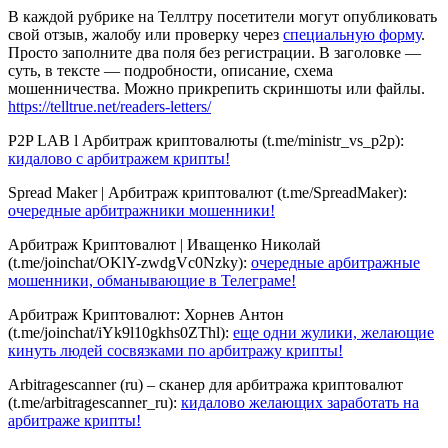
В каждой рубрике на Теллтру посетители могут опубликовать
свой отзыв, жалобу или проверку через
специальную форму
.
Просто заполните два поля без регистрации. В заголовке —
суть, в тексте — подробности, описание, схема
мошенничества. Можно прикрепить скриншоты или файлы.
https://telltrue.net/readers-letters/
P2P LAB l Арбитраж криптовалюты (t.me/ministr_vs_p2p):
кидалово с арбитражем крипты!
Spread Maker | Арбитраж криптовалют (t.me/SpreadMaker):
очередные арбитражники мошенники!
Арбитраж Криптовалют | Иващенко Николай
(t.me/joinchat/OKlY-zwdgVc0Nzky):
очередные арбитражные
мошенники, обманывающие в Телеграме!
Арбитраж Криптовалют: Хорнев Антон
(t.me/joinchat/iYk9l10gkhs0ZThl):
еще одни жулики, желающие
кинуть людей сосвязками по арбитражу крипты!
Arbitragescanner (ru) – сканер для арбитража криптовалют
(t.me/arbitragescanner_ru):
кидалово желающих заработать на
арбитраже крипты!