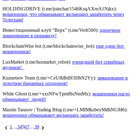
HOLDINGDRIVE (t.me/joinchat/1546KsqAXmA1Njkx):
мошенники, что обманывают желающих заработать через
Телеграм!
Инвестиционный клуб “Верх” (t.me/Verh500):
циничное
заманивание в пирамиду!
BlockchainWise bot (t.me/blockchainwise_bot):
еще один бот
мошенников!
LuxMarket (t.me/luxmarket_robot):
очередной бот серийных
жуликов!
Kuznetsov Team (t.me/+CeUfhBdH3IJhN2Yy):
заманивание в
лохотрон бинарных опционов!
White Ghost (t.me/+xxsNFwTpmf8xNmMx):
мошенники нагло
обманывают людей!
Maxim Tarasov | Trading Blog (t.me/+LMIMkzbeyMdhNGM6):
мошенники обманывают желающих заработать!
1
…
3
4
5
6
7
…
39