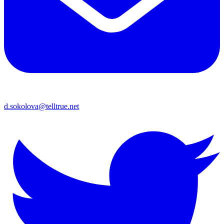
d.sokolova@telltrue.net