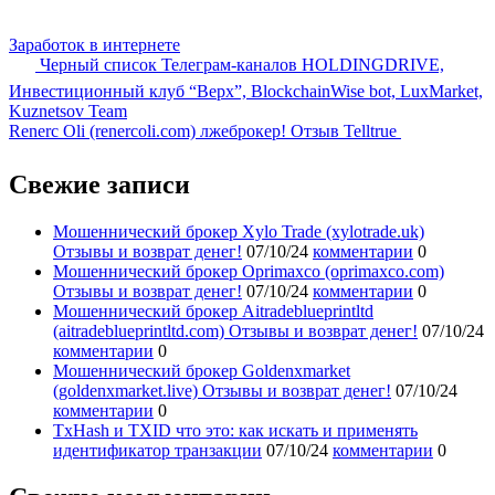
Заработок в интернете
Черный список Телеграм-каналов HOLDINGDRIVE,
Инвестиционный клуб “Верх”, BlockchainWise bot, LuxMarket,
Kuznetsov Team
Renerc Oli (renercoli.com) лжеброкер! Отзыв Telltrue
Свежие записи
Мошеннический брокер Xylo Trade (xylotrade.uk)
Отзывы и возврат денег!
07/10/24
комментарии
0
Мошеннический брокер Oprimaxco (oprimaxco.com)
Отзывы и возврат денег!
07/10/24
комментарии
0
Мошеннический брокер Aitradeblueprintltd
(aitradeblueprintltd.com) Отзывы и возврат денег!
07/10/24
комментарии
0
Мошеннический брокер Goldenxmarket
(goldenxmarket.live) Отзывы и возврат денег!
07/10/24
комментарии
0
TxHash и TXID что это: как искать и применять
идентификатор транзакции
07/10/24
комментарии
0