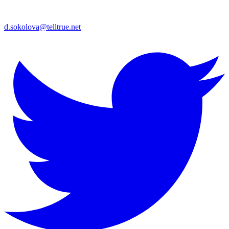
d.sokolova@telltrue.net