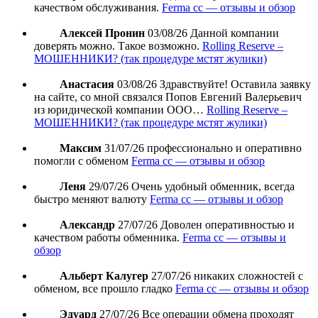
качеством обслуживания.
Ferma cc — отзывы и обзор
Алексей Пронин
03/08/26
Данной компании
доверять можно. Такое возможно.
Rolling Reserve –
МОШЕННИКИ? (так процедуре мстят жулики)
Анастасия
03/08/26
Здравствуйте! Оставила заявку
на сайте, со мной связался Попов Евгений Валерьевич
из юридической компании ООО…
Rolling Reserve –
МОШЕННИКИ? (так процедуре мстят жулики)
Максим
31/07/26
профессионально и оперативно
помогли с обменом
Ferma cc — отзывы и обзор
Леня
29/07/26
Очень удобный обменник, всегда
быстро меняют валюту
Ferma cc — отзывы и обзор
Александр
27/07/26
Доволен оперативностью и
качеством работы обменника.
Ferma cc — отзывы и
обзор
Альберт Калугер
27/07/26
никаких сложностей с
обменом, все прошло гладко
Ferma cc — отзывы и обзор
Эдуард
27/07/26
Все операции обмена проходят