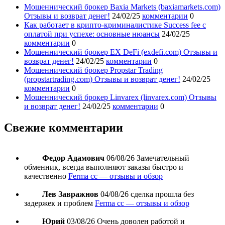
Мошеннический брокер Baxia Markets (baxiamarkets.com)
Отзывы и возврат денег!
24/02/25
комментарии
0
Как работает в крипто-криминалистике Success fee с
оплатой при успехе: основные нюансы
24/02/25
комментарии
0
Мошеннический брокер EX DeFi (exdefi.com) Отзывы и
возврат денег!
24/02/25
комментарии
0
Мошеннический брокер Propstar Trading
(propstartrading.com) Отзывы и возврат денег!
24/02/25
комментарии
0
Мошеннический брокер Linvarex (linvarex.com) Отзывы
и возврат денег!
24/02/25
комментарии
0
Свежие комментарии
Федор Адамович
06/08/26
Замечательный
обменник, всегда выполняют заказы быстро и
качественно
Ferma cc — отзывы и обзор
Лев Завражнов
04/08/26
сделка прошла без
задержек и проблем
Ferma cc — отзывы и обзор
Юрий
03/08/26
Очень доволен работой и