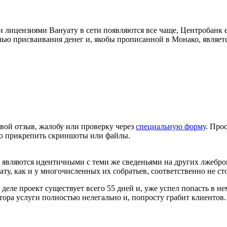
лицензиями Вануату в сети появляются все чаще, Центробанк е
ю присваивания денег и, якобы прописанной в Монако, является
вой отзыв, жалобу или проверку через
специальную форму
. Про
но прикрепить скриншоты или файлы.
являются идентичными с теми же сведеньями на других лжебро
у, как и у многочисленных их собратьев, соответственно не сто
еле проект существует всего 55 дней и, уже успел попасть в не
тора услуги полностью нелегально и, попросту грабит клиентов.