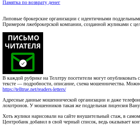
Памятка по возврату денег
Липовые брокерские организации с идентичными поддельными 
Примером лжеброкерской компании, созданной жуликами с цель
В каждой рубрике на Теллтру посетители могут опубликовать с
тексте — подробности, описание, схема мошенничества. Мож
https://telltrue.net/readers-letters/
Адресные данные мошеннической организации и даже телефон 
лохотронов. У мошенников такая же поддельная лицензия Вануат
Хоть жулики нарисовали на сайте внушительный стаж, в самом д
Центробанк добавил в свой черный список, ведь оказывает кон