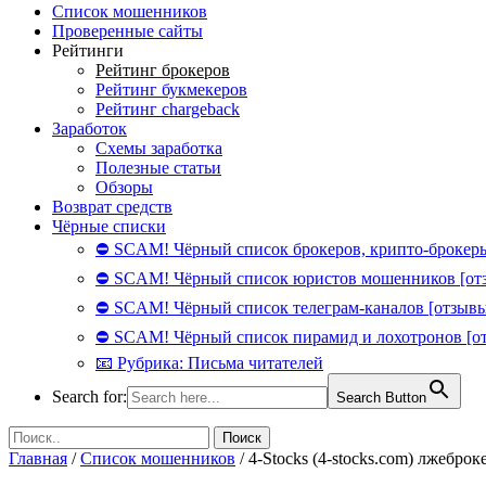
Список мошенников
Проверенные сайты
Рейтинги
Рейтинг брокеров
Рейтинг букмекеров
Рейтинг chargeback
Заработок
Схемы заработка
Полезные статьи
Обзоры
Возврат средств
Чёрные списки
⛔ SCAM! Чёрный список брокеров, крипто-брокеры
⛔ SCAM! Чёрный список юристов мошенников [от
⛔ SCAM! Чёрный список телеграм-каналов [отзывы
⛔ SCAM! Чёрный список пирамид и лохотронов [о
📧 Рубрика: Письма читателей
Search for:
Search Button
Главная
/
Список мошенников
/
4-Stocks (4-stocks.com) лжеброк