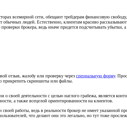
торах всемирной сети, обещают трейдерам финансовую свободу,
ят обычных людей. Естественно, клиентам красиво рассказывают
з проверки брокера, ведь иначе придется подсчитывать убытки, а
вой отзыв, жалобу или проверку через
специальную форму
. Про
но прикрепить скриншоты или файлы.
о своей деятельности с целью наглого грабежа, является контор
етности, а также всецелой ориентированности на клиентов.
своей работы, ведь в реальности брокер не имеет указанной пр
льзователей, что делают они это легально, но тут тоже просле