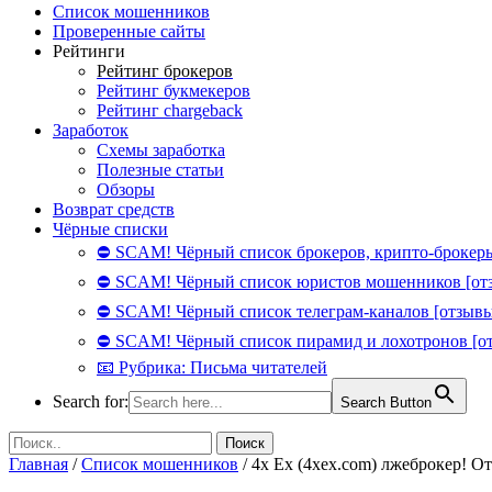
Список мошенников
Проверенные сайты
Рейтинги
Рейтинг брокеров
Рейтинг букмекеров
Рейтинг chargeback
Заработок
Схемы заработка
Полезные статьи
Обзоры
Возврат средств
Чёрные списки
⛔ SCAM! Чёрный список брокеров, крипто-брокеры
⛔ SCAM! Чёрный список юристов мошенников [от
⛔ SCAM! Чёрный список телеграм-каналов [отзывы
⛔ SCAM! Чёрный список пирамид и лохотронов [о
📧 Рубрика: Письма читателей
Search for:
Search Button
Главная
/
Список мошенников
/
4x Ex (4xex.com) лжеброкер! От