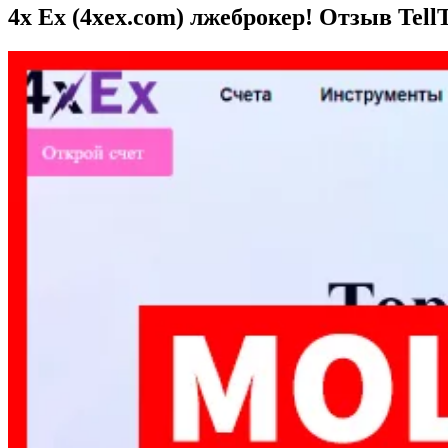
4x Ex (4xex.com) лжеброкер! Отзыв Tell