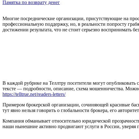
Памятка по возврату денег
Многие посреднические организации, присутствующие на прос
профессиональную поддержку, но, в реальности попросту граб
достижении результата, что не стоит серьезно воспринимать бе
В каждой рубрике на Теллтру посетители могут опубликовать с
тексте — подробности, описание, схема мошенничества. Мож
https://telltrue.net/readers-letters/
Примером брокерской организации, сочиняющей красивые басни 
тут явно нельзя говорить о глобальности брокера, его авторит
Компания обманывает относительно юридической прозрачности 
наши нынешние активно продвигают услуги в России, уверяя по