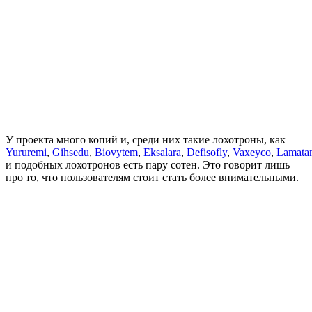
У проекта много копий и, среди них такие лохотроны, как
Yururemi
,
Gihsedu
,
Biovytem
,
Eksalara
,
Defisofly
,
Vaxeyco
,
Lamata
и подобных лохотронов есть пару сотен. Это говорит лишь
про то, что пользователям стоит стать более внимательными.