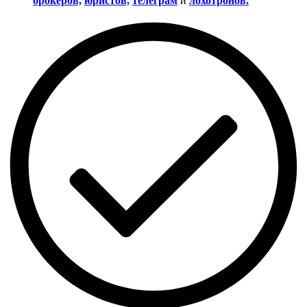
брокеров,
юристов,
телеграм
и
лохотронов.