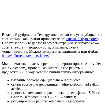
В каждой рубрике на Теллтру посетители могут опубликовать
свой отзыв, жалобу или проверку через
специальную форму
.
Просто заполните два поля без регистрации. В заголовке —
суть, в тексте — подробности, описание, схема
мошенничества. Можно прикрепить скриншоты или файлы.
https://telltrue.net/readers-letters/
Мы внимательно рассмотрели и проверили проект Adiriviolet
(adiriviolet.com), провели мониторинг его работы и
предложений, в ходе чего получили такую информацию:
название брокера официально – Adiriviolet;
сайты торгового посредника – adiriviolet.com, ad-rvlt.co,
ar-vlet.pro;
прописка компании и расположение ее офиса – 5 Place
Charles Béraudier, 69003 Лион, Франция;
регулирование работы компании надзорными