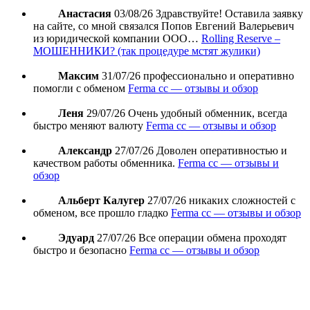
Анастасия
03/08/26
Здравствуйте! Оставила заявку
на сайте, со мной связался Попов Евгений Валерьевич
из юридической компании ООО…
Rolling Reserve –
МОШЕННИКИ? (так процедуре мстят жулики)
Максим
31/07/26
профессионально и оперативно
помогли с обменом
Ferma cc — отзывы и обзор
Леня
29/07/26
Очень удобный обменник, всегда
быстро меняют валюту
Ferma cc — отзывы и обзор
Александр
27/07/26
Доволен оперативностью и
качеством работы обменника.
Ferma cc — отзывы и
обзор
Альберт Калугер
27/07/26
никаких сложностей с
обменом, все прошло гладко
Ferma cc — отзывы и обзор
Эдуард
27/07/26
Все операции обмена проходят
быстро и безопасно
Ferma cc — отзывы и обзор