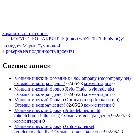
Заработок в интернете
БОГАТСТВОНАКРИПТЕ (t.me/+wtrZH9U7lbFmNmQy)
развод от Марии Тумановой!
Проверка на подлинность проекта!
Свежие записи
Мошеннический обменник OtoCompany (otocompany.net)
Отзывы и возврат денег!
02/05/23
комментарии
0
Мошеннический брокер Xylo Trade (xylotrade.uk)
Отзывы и возврат денег!
02/05/23
комментарии
0
Мошеннический брокер Oprimaxco (oprimaxco.com)
Отзывы и возврат денег!
02/05/23
комментарии
0
Мошеннический брокер Aitradeblueprintltd
(aitradeblueprintltd.com) Отзывы и возврат денег!
02/05/23
комментарии
0
Мошеннический брокер Goldenxmarket
(goldenxmarket.live) Отзывы и возврат денег!
02/05/23