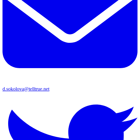
d.sokolova@telltrue.net