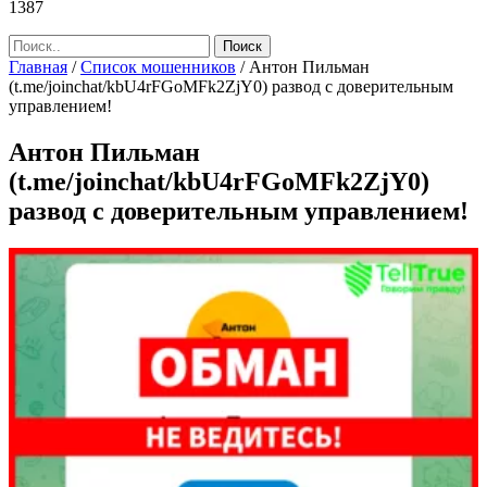
1387
Главная
/
Список мошенников
/
Антон Пильман
(t.me/joinchat/kbU4rFGoMFk2ZjY0) развод с доверительным
управлением!
Антон Пильман
(t.me/joinchat/kbU4rFGoMFk2ZjY0)
развод с доверительным управлением!