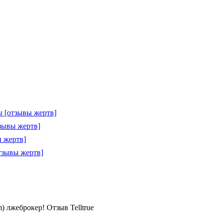
 [отзывы жертв]
зывы жертв]
 жертв]
тзывы жертв]
om) лжеброкер! Отзыв Telltrue