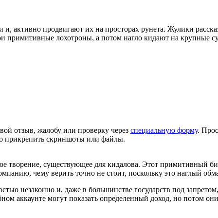
и, активно продвигают их на просторах рунета. Жулики рассказ
ои примитивные лохотроны, а потом нагло кидают на крупные су
вой отзыв, жалобу или проверку через
специальную форму
. Про
но прикрепить скриншоты или файлы.
кое творение, существующее для кидалова. Этот примитивный бин
панию, чему верить точно не стоит, поскольку это наглый обм
стью незаконно и, даже в большинстве государств под запретом
ом аккаунте могут показать определенный доход, но потом они 