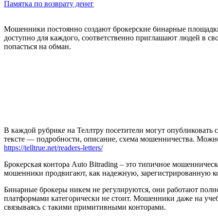
Памятка по возврату денег
Мошенники постоянно создают брокерские бинарные площадки 
доступно для каждого, соответственно приглашают людей в св
попасться на обман.
В каждой рубрике на Теллтру посетители могут опубликовать с
тексте — подробности, описание, схема мошенничества. Мож
https://telltrue.net/readers-letters/
Брокерская контора Auto Bitrading – это типичное мошенничес
мошенники продвигают, как надежную, зарегистрированную ком
Бинарные брокеры никем не регулируются, они работают полно
платформами категорически не стоит. Мошенники даже на учебн
связываясь с такими примитивными конторами.