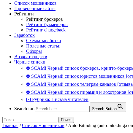
Список мошенников
Проверенные сайты
Рейтинги
Рейтинг брокеров
Рейтинг букмекеров
Рейтинг chargeback
Заработок
Схемы заработка
Полезные статьи
Обзоры
Возврат средств
Чёрные списки
⛔ SCAM! Чёрный список брокеров, крипто-брокеры
⛔ SCAM! Чёрный список юристов мошенников [от
⛔ SCAM! Чёрный список телеграм-каналов [отзывы
⛔ SCAM! Чёрный список пирамид и лохотронов [о
📧 Рубрика: Письма читателей
Search for:
Search Button
Главная
/
Список мошенников
/
Auto Bitrading (auto-bitrading.c