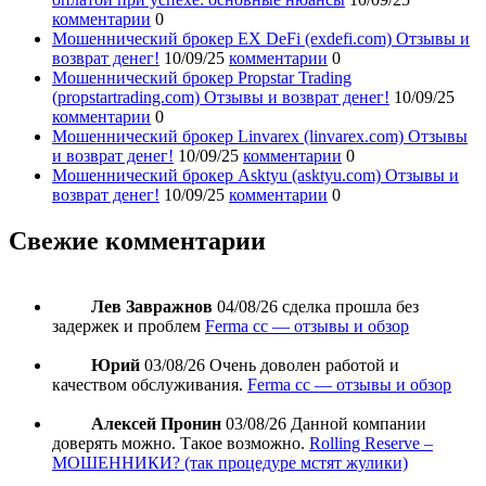
комментарии
0
Мошеннический брокер EX DeFi (exdefi.com) Отзывы и
возврат денег!
10/09/25
комментарии
0
Мошеннический брокер Propstar Trading
(propstartrading.com) Отзывы и возврат денег!
10/09/25
комментарии
0
Мошеннический брокер Linvarex (linvarex.com) Отзывы
и возврат денег!
10/09/25
комментарии
0
Мошеннический брокер Asktyu (asktyu.com) Отзывы и
возврат денег!
10/09/25
комментарии
0
Свежие комментарии
Лев Завражнов
04/08/26
сделка прошла без
задержек и проблем
Ferma cc — отзывы и обзор
Юрий
03/08/26
Очень доволен работой и
качеством обслуживания.
Ferma cc — отзывы и обзор
Алексей Пронин
03/08/26
Данной компании
доверять можно. Такое возможно.
Rolling Reserve –
МОШЕННИКИ? (так процедуре мстят жулики)