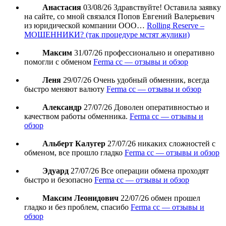
Анастасия
03/08/26
Здравствуйте! Оставила заявку
на сайте, со мной связался Попов Евгений Валерьевич
из юридической компании ООО…
Rolling Reserve –
МОШЕННИКИ? (так процедуре мстят жулики)
Максим
31/07/26
профессионально и оперативно
помогли с обменом
Ferma cc — отзывы и обзор
Леня
29/07/26
Очень удобный обменник, всегда
быстро меняют валюту
Ferma cc — отзывы и обзор
Александр
27/07/26
Доволен оперативностью и
качеством работы обменника.
Ferma cc — отзывы и
обзор
Альберт Калугер
27/07/26
никаких сложностей с
обменом, все прошло гладко
Ferma cc — отзывы и обзор
Эдуард
27/07/26
Все операции обмена проходят
быстро и безопасно
Ferma cc — отзывы и обзор
Максим Леонидович
22/07/26
обмен прошел
гладко и без проблем, спасибо
Ferma cc — отзывы и
обзор