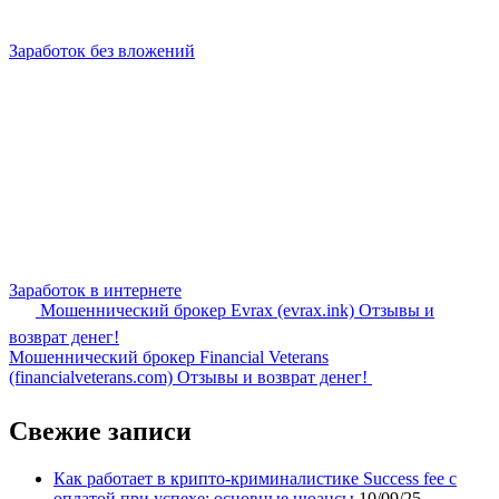
Заработок без вложений
Заработок в интернете
Мошеннический брокер Evrax (evrax.ink) Отзывы и
возврат денег!
Мошеннический брокер Financial Veterans
(financialveterans.com) Отзывы и возврат денег!
Свежие записи
Как работает в крипто-криминалистике Success fee с
оплатой при успехе: основные нюансы
10/09/25