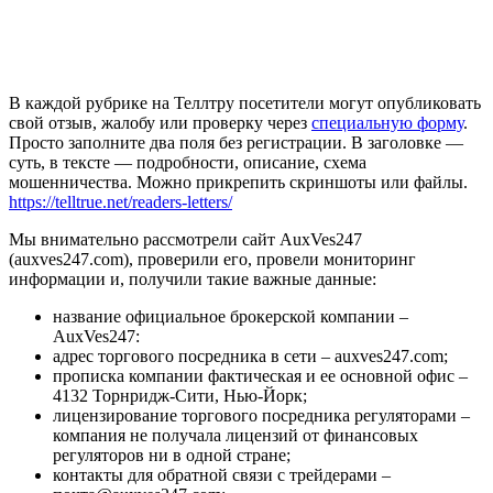
В каждой рубрике на Теллтру посетители могут опубликовать
свой отзыв, жалобу или проверку через
специальную форму
.
Просто заполните два поля без регистрации. В заголовке —
суть, в тексте — подробности, описание, схема
мошенничества. Можно прикрепить скриншоты или файлы.
https://telltrue.net/readers-letters/
Мы внимательно рассмотрели сайт AuxVes247
(auxves247.com), проверили его, провели мониторинг
информации и, получили такие важные данные:
название официальное брокерской компании –
AuxVes247:
адрес торгового посредника в сети – auxves247.com;
прописка компании фактическая и ее основной офис –
4132 Торнридж-Сити, Нью-Йорк;
лицензирование торгового посредника регуляторами –
компания не получала лицензий от финансовых
регуляторов ни в одной стране;
контакты для обратной связи с трейдерами –