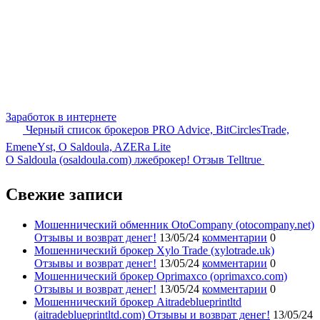
Заработок в интернете
Черный список брокеров PRO Advice, BitСirclesTrade,
EmeneYst, O Saldoula, AZERa Lite
O Saldoula (osaldoula.com) лжеброкер! Отзыв Telltrue
Свежие записи
Мошеннический обменник OtoCompany (otocompany.net)
Отзывы и возврат денег!
13/05/24
комментарии
0
Мошеннический брокер Xylo Trade (xylotrade.uk)
Отзывы и возврат денег!
13/05/24
комментарии
0
Мошеннический брокер Oprimaxco (oprimaxco.com)
Отзывы и возврат денег!
13/05/24
комментарии
0
Мошеннический брокер Aitradeblueprintltd
(aitradeblueprintltd.com) Отзывы и возврат денег!
13/05/24