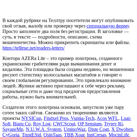
В каждой рубрике на Теллтру посетители могут опубликовать
свой отзыв, жалобу или проверку через
специальную форму
.
Просто заполните два поля без регистрации. В заголовке —
суть, в тексте — подробности, описание, схема
мошенничества. Можно прикрепить скриншоты или файлы.
https://telltrue.net/readers-letters/
Контора AZERa Lite – это пример лохотрона, созданного
украинскими грабителями ради выманивания денег и
кидалова. Эта площадка была создана недавно, но мошенники
рисуют статистику колоссальных масштабов и говорят о
своем глобальном регулировании. Это привлекало внимание
людей. Жулики активно приглашают к себе через рекламу,
социальные сети и даже под предлогом предоставления
работы, нужно быть внимательней.
Создатели этого лохотрона основали, запустили уже пару
сотен таких сайтов. Свежими их творениями являются
проекты
NYSICup
,
Findxel Pros
, Vumia-Tech
,
Acos WFL
,
Luai-
Soft
,
Biarq Co
,
Roy Log
,
CWCScout
,
OP Sensium
,
Tryrev Ri
,
SayaneMp
,
N.U.W.A. System
,
UminoWaz
,
Diste Cogt
,
X Dwohen
,
CyGoria
,
TrustESid
,
OsinTaas
,
TBB Xoar
,
InnCresas
,
MocinLife
,