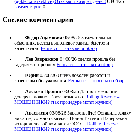
(goldenxmarket.live) Отзывы и возврат денег!
03/04/25
комментарии
0
Свежие комментарии
Федор Адамович
06/08/26
Замечательный
обменник, всегда выполняют заказы быстро и
качественно
Ferma cc — отзывы и обзор
Лев Завражнов
04/08/26
сделка прошла без
задержек и проблем
Ferma cc — отзывы и обзор
Юрий
03/08/26
Очень доволен работой и
качеством обслуживания.
Ferma cc — отзывы и обзор
Алексей Пронин
03/08/26
Данной компании
доверять можно. Такое возможно.
Rolling Reserve –
МОШЕННИКИ? (так процедуре мстят жулики)
Анастасия
03/08/26
Здравствуйте! Оставила заявку
на сайте, со мной связался Попов Евгений Валерьевич
из юридической компании ООО…
Rolling Reserve –
МОШЕННИКИ? (так процедуре мстят жулики)