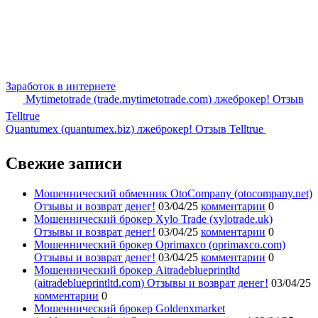
Заработок в интернете
Mytimetotrade (trade.mytimetotrade.com) лжеброкер! Отзыв
Telltrue
Quantumex (quantumex.biz) лжеброкер! Отзыв Telltrue
Свежие записи
Мошеннический обменник OtoCompany (otocompany.net)
Отзывы и возврат денег!
03/04/25
комментарии
0
Мошеннический брокер Xylo Trade (xylotrade.uk)
Отзывы и возврат денег!
03/04/25
комментарии
0
Мошеннический брокер Oprimaxco (oprimaxco.com)
Отзывы и возврат денег!
03/04/25
комментарии
0
Мошеннический брокер Aitradeblueprintltd
(aitradeblueprintltd.com) Отзывы и возврат денег!
03/04/25
комментарии
0
Мошеннический брокер Goldenxmarket