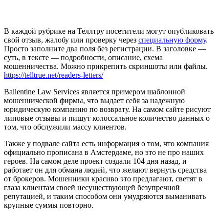
В каждой рубрике на Теллтру посетители могут опубликовать
свой отзыв, жалобу или проверку через
специальную форму
.
Просто заполните два поля без регистрации. В заголовке —
суть, в тексте — подробности, описание, схема
мошенничества. Можно прикрепить скриншоты или файлы.
https://telltrue.net/readers-letters/
Ballentine Law Services является примером шаблонной
мошеннической фирмы, что выдает себя за надежную
юридическую компанию по возврату. На самом сайте рисуют
липовые отзывы и пишут колоссальное количество данных о
том, что обслужили массу клиентов.
Также у подвале сайта есть информация о том, что компания
официально прописана в Амстердаме, но это не про наших
героев. На самом деле проект создали 104 дня назад, и
работает он для обмана людей, что желают вернуть средства
от брокеров. Мошенники красиво это предлагают, светят в
глаза клиентам своей несуществующей безупречной
репутацией, и таким способом они умудряются выманивать
крупные суммы повторно.