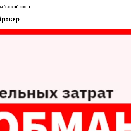
ый лохоброкер
брокер