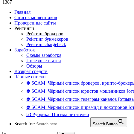
1387
Главная
Список мошенников
Проверенные сайты
Рейтинги
Рейтинг брокеров
Рейтинг букмекеров
Рейтинг chargeback
Заработок
Схемы заработка
Полезные статьи
Обзоры
Возврат средств
Чёрные списки
⛔ SCAM! Чёрный список брокеров, крипто-брокеры
⛔ SCAM! Чёрный список юристов мошенников [от
⛔ SCAM! Чёрный список телеграм-каналов [отзывы
⛔ SCAM! Чёрный список пирамид и лохотронов [о
📧 Рубрика: Письма читателей
Search for:
Search Button