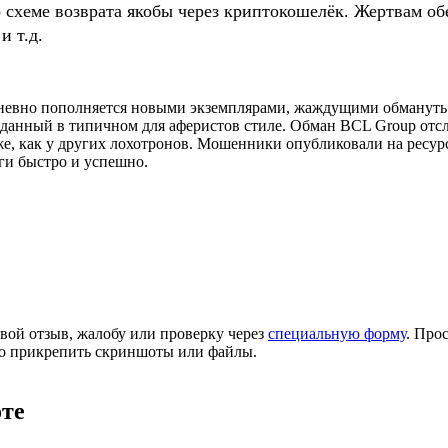
о схеме возврата якобы через криптокошелёк. Жертвам
и т.д.
невно пополняется новыми экземплярами, жаждущими обмануть п
данный в типичном для аферистов стиле. Обман BCL Group отсле
же, как у других лохотронов. Мошенники опубликовали на ресу
ги быстро и успешно.
вой отзыв, жалобу или проверку через
специальную форму
. Про
но прикрепить скриншоты или файлы.
оте