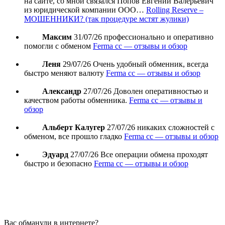
на сайте, со мной связался Попов Евгений Валерьевич
из юридической компании ООО…
Rolling Reserve –
МОШЕННИКИ? (так процедуре мстят жулики)
Максим
31/07/26
профессионально и оперативно
помогли с обменом
Ferma cc — отзывы и обзор
Леня
29/07/26
Очень удобный обменник, всегда
быстро меняют валюту
Ferma cc — отзывы и обзор
Александр
27/07/26
Доволен оперативностью и
качеством работы обменника.
Ferma cc — отзывы и
обзор
Альберт Калугер
27/07/26
никаких сложностей с
обменом, все прошло гладко
Ferma cc — отзывы и обзор
Эдуард
27/07/26
Все операции обмена проходят
быстро и безопасно
Ferma cc — отзывы и обзор
Вас обманули в интернете?