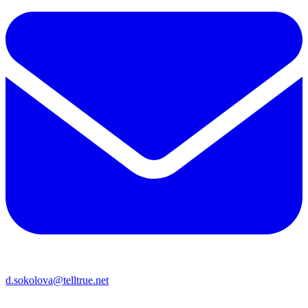
d.sokolova@telltrue.net