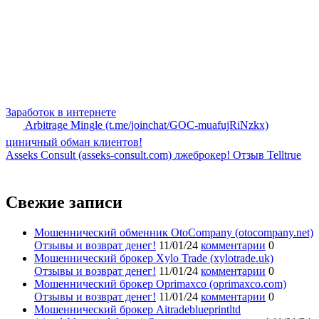
Заработок в интернете
Arbitrage Mingle (t.me/joinchat/GOC-muafujRiNzkx)
циничный обман клиентов!
Asseks Consult (asseks-consult.com) лжеброкер! Отзыв Telltrue
Свежие записи
Мошеннический обменник OtoCompany (otocompany.net)
Отзывы и возврат денег!
11/01/24
комментарии
0
Мошеннический брокер Xylo Trade (xylotrade.uk)
Отзывы и возврат денег!
11/01/24
комментарии
0
Мошеннический брокер Oprimaxco (oprimaxco.com)
Отзывы и возврат денег!
11/01/24
комментарии
0
Мошеннический брокер Aitradeblueprintltd