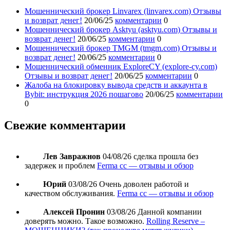
Мошеннический брокер Linvarex (linvarex.com) Отзывы
и возврат денег!
20/06/25
комментарии
0
Мошеннический брокер Asktyu (asktyu.com) Отзывы и
возврат денег!
20/06/25
комментарии
0
Мошеннический брокер TMGM (tmgm.com) Отзывы и
возврат денег!
20/06/25
комментарии
0
Мошеннический обменник ExploreCY (explore-cy.com)
Отзывы и возврат денег!
20/06/25
комментарии
0
Жалоба на блокировку вывода средств и аккаунта в
Bybit: инструкция 2026 пошагово
20/06/25
комментарии
0
Свежие комментарии
Лев Завражнов
04/08/26
сделка прошла без
задержек и проблем
Ferma cc — отзывы и обзор
Юрий
03/08/26
Очень доволен работой и
качеством обслуживания.
Ferma cc — отзывы и обзор
Алексей Пронин
03/08/26
Данной компании
доверять можно. Такое возможно.
Rolling Reserve –