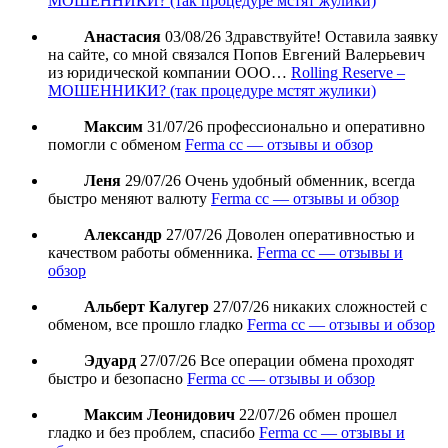
МОШЕННИКИ? (так процедуре мстят жулики)
Анастасия
03/08/26
Здравствуйте! Оставила заявку
на сайте, со мной связался Попов Евгений Валерьевич
из юридической компании ООО…
Rolling Reserve –
МОШЕННИКИ? (так процедуре мстят жулики)
Максим
31/07/26
профессионально и оперативно
помогли с обменом
Ferma cc — отзывы и обзор
Леня
29/07/26
Очень удобный обменник, всегда
быстро меняют валюту
Ferma cc — отзывы и обзор
Александр
27/07/26
Доволен оперативностью и
качеством работы обменника.
Ferma cc — отзывы и
обзор
Альберт Калугер
27/07/26
никаких сложностей с
обменом, все прошло гладко
Ferma cc — отзывы и обзор
Эдуард
27/07/26
Все операции обмена проходят
быстро и безопасно
Ferma cc — отзывы и обзор
Максим Леонидович
22/07/26
обмен прошел
гладко и без проблем, спасибо
Ferma cc — отзывы и