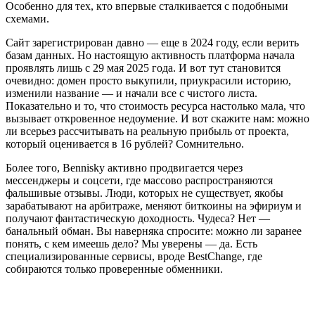
Особенно для тех, кто впервые сталкивается с подобными
схемами.
Сайт зарегистрирован давно — еще в 2024 году, если верить
базам данных. Но настоящую активность платформа начала
проявлять лишь с 29 мая 2025 года. И вот тут становится
очевидно: домен просто выкупили, приукрасили историю,
изменили название — и начали все с чистого листа.
Показательно и то, что стоимость ресурса настолько мала, что
вызывает откровенное недоумение. И вот скажите нам: можно
ли всерьез рассчитывать на реальную прибыль от проекта,
который оценивается в 16 рублей? Сомнительно.
Более того, Bennisky активно продвигается через
мессенджеры и соцсети, где массово распространяются
фальшивые отзывы. Люди, которых не существует, якобы
зарабатывают на арбитраже, меняют биткоины на эфириум и
получают фантастическую доходность. Чудеса? Нет —
банальный обман. Вы наверняка спросите: можно ли заранее
понять, с кем имеешь дело? Мы уверены — да. Есть
специализированные сервисы, вроде BestChange, где
собираются только проверенные обменники.