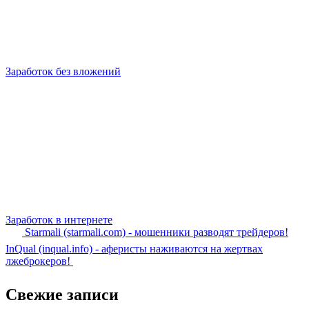
Заработок без вложений
Заработок в интернете
Starmali (starmali.com) - мошенники разводят трейдеров!
InQual (inqual.info) - аферисты наживаются на жертвах
лжеброкеров!
Свежие записи