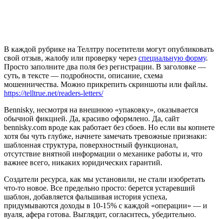
В каждой рубрике на Теллтру посетители могут опубликовать
свой отзыв, жалобу или проверку через
специальную форму
.
Просто заполните два поля без регистрации. В заголовке —
суть, в тексте — подробности, описание, схема
мошенничества. Можно прикрепить скриншоты или файлы.
https://telltrue.net/readers-letters/
Bennisky, несмотря на внешнюю «упаковку», оказывается
обычной фикцией. Да, красиво оформлено. Да, сайт
bennisky.com вроде как работает без сбоев. Но если вы копнете
хотя бы чуть глубже, начнете замечать тревожные признаки:
шаблонная структура, поверхностный функционал,
отсутствие внятной информации о механике работы и, что
важнее всего, никаких юридических гарантий.
Создатели ресурса, как мы установили, не стали изобретать
что-то новое. Все предельно просто: берется устаревший
шаблон, добавляется фальшивая история успеха,
придумываются доходы в 10-15% с каждой «операции» — и
вуаля, афера готова. Выглядит, согласитесь, убедительно.