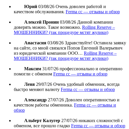
Юрий
03/08/26
Очень доволен работой и
качеством обслуживания.
Ferma cc — отзывы и обзор
Алексей Пронин
03/08/26
Данной компании
доверять можно. Такое возможно.
Rolling Reserve –
МОШЕННИКИ? (так процедуре мстят жулики)
Анастасия
03/08/26
Здравствуйте! Оставила заявку
на сайте, со мной связался Попов Евгений Валерьевич
из юридической компании ООО…
Rolling Reserve –
МОШЕННИКИ? (так процедуре мстят жулики)
Максим
31/07/26
профессионально и оперативно
помогли с обменом
Ferma cc — отзывы и обзор
Леня
29/07/26
Очень удобный обменник, всегда
быстро меняют валюту
Ferma cc — отзывы и обзор
Александр
27/07/26
Доволен оперативностью и
качеством работы обменника.
Ferma cc — отзывы и
обзор
Альберт Калугер
27/07/26
никаких сложностей с
обменом, все прошло гладко
Ferma cc — отзывы и обзор