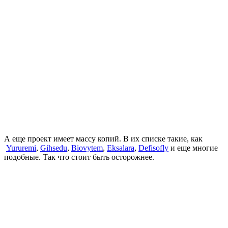
А еще проект имеет массу копий. В их списке такие, как
Yururemi
,
Gihsedu
,
Biovytem
,
Eksalara
,
Defisofly
и еще многие
подобные. Так что стоит быть осторожнее.