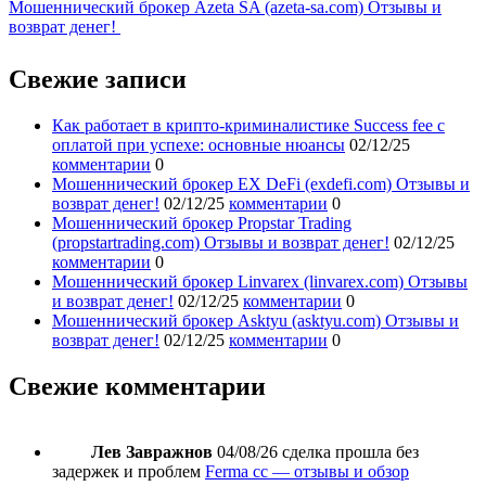
Мошеннический брокер Azeta SA (azeta-sa.com) Отзывы и
возврат денег!
Свежие записи
Как работает в крипто-криминалистике Success fee с
оплатой при успехе: основные нюансы
02/12/25
комментарии
0
Мошеннический брокер EX DeFi (exdefi.com) Отзывы и
возврат денег!
02/12/25
комментарии
0
Мошеннический брокер Propstar Trading
(propstartrading.com) Отзывы и возврат денег!
02/12/25
комментарии
0
Мошеннический брокер Linvarex (linvarex.com) Отзывы
и возврат денег!
02/12/25
комментарии
0
Мошеннический брокер Asktyu (asktyu.com) Отзывы и
возврат денег!
02/12/25
комментарии
0
Свежие комментарии
Лев Завражнов
04/08/26
сделка прошла без
задержек и проблем
Ferma cc — отзывы и обзор