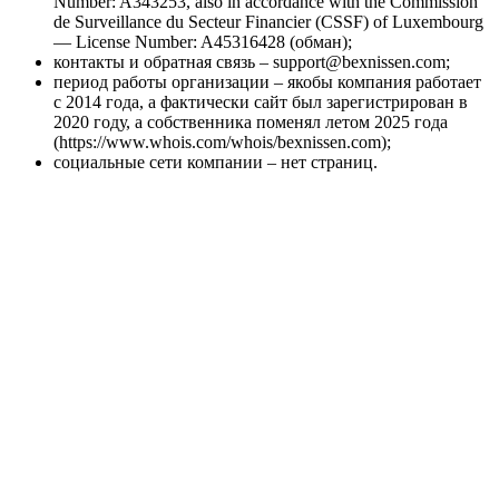
Number: A343253, also in accordance with the Commission
de Surveillance du Secteur Financier (CSSF) of Luxembourg
— License Number: A45316428 (обман);
контакты и обратная связь – support@bexnissen.com;
период работы организации – якобы компания работает
с 2014 года, а фактически сайт был зарегистрирован в
2020 году, а собственника поменял летом 2025 года
(https://www.whois.com/whois/bexnissen.com);
социальные сети компании – нет страниц.