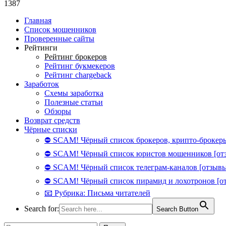
1387
Главная
Список мошенников
Проверенные сайты
Рейтинги
Рейтинг брокеров
Рейтинг букмекеров
Рейтинг chargeback
Заработок
Схемы заработка
Полезные статьи
Обзоры
Возврат средств
Чёрные списки
⛔ SCAM! Чёрный список брокеров, крипто-брокеры
⛔ SCAM! Чёрный список юристов мошенников [от
⛔ SCAM! Чёрный список телеграм-каналов [отзывы
⛔ SCAM! Чёрный список пирамид и лохотронов [о
📧 Рубрика: Письма читателей
Search for:
Search Button