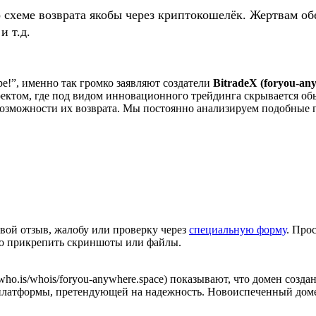
о схеме возврата якобы через криптокошелёк. Жертвам
и т.д.
е!”, именно так громко заявляют создатели
BitradeX (foryou-an
роектом, где под видом инновационного трейдинга скрывается 
озможности их возврата. Мы постоянно анализируем подобные п
вой отзыв, жалобу или проверку через
специальную форму
. Про
но прикрепить скриншоты или файлы.
ho.is/whois/foryou-anywhere.space) показывают, что домен создан
платформы, претендующей на надежность. Новоиспеченный домен