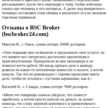
рассказывают, после чего переходят к тому, чтобы побольше
узнать про человека и его интересы. А далее под конкретного
человека составляют план обмана и реализуют его на липовом
торговом терминале.
Отзывы о BSC Broker
(bscbroker24.com)
Максим В., г. Омск, сумма потери 10000 долларов:
«Они первыми мне позвонили и предложили свои услуги. на
тот момент все смотрелось достаточно приличным и
привлекательным. Прикрепили ко мне менеджера и он
помогал вести работу. Но когда пришло дело к выводу,
развели на какие-то непонятные комиссии и налоги, а потом
кинули. Так что не рекомендую с такими проектами иметь
дело, чтобы не остались с пустыми карманами, как я.»
Василий К.. г. Самара, сумма потери 7000 долларов:
«Меня эти товарищи сначала убедили, что помогут
заработать, а потом просто кинули на деньги. не думал
никогда, что стану жертвой циничного и примитивного
обмана. так что рекомендую от данного брокера держаться