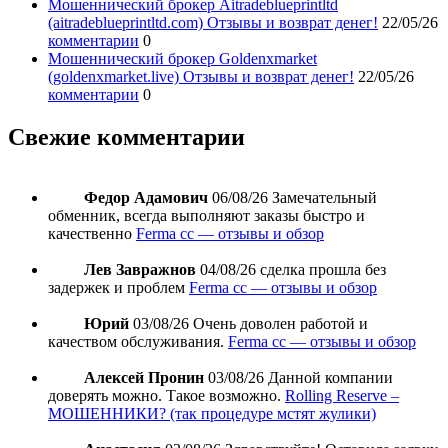
Мошеннический брокер Aitradeblueprintltd
(aitradeblueprintltd.com) Отзывы и возврат денег!
22/05/26
комментарии
0
Мошеннический брокер Goldenxmarket
(goldenxmarket.live) Отзывы и возврат денег!
22/05/26
комментарии
0
Свежие комментарии
Федор Адамович
06/08/26
Замечательный
обменник, всегда выполняют заказы быстро и
качественно
Ferma cc — отзывы и обзор
Лев Завражнов
04/08/26
сделка прошла без
задержек и проблем
Ferma cc — отзывы и обзор
Юрий
03/08/26
Очень доволен работой и
качеством обслуживания.
Ferma cc — отзывы и обзор
Алексей Пронин
03/08/26
Данной компании
доверять можно. Такое возможно.
Rolling Reserve –
МОШЕННИКИ? (так процедуре мстят жулики)