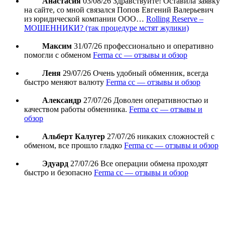
Анастасия
03/08/26
Здравствуйте! Оставила заявку
на сайте, со мной связался Попов Евгений Валерьевич
из юридической компании ООО…
Rolling Reserve –
МОШЕННИКИ? (так процедуре мстят жулики)
Максим
31/07/26
профессионально и оперативно
помогли с обменом
Ferma cc — отзывы и обзор
Леня
29/07/26
Очень удобный обменник, всегда
быстро меняют валюту
Ferma cc — отзывы и обзор
Александр
27/07/26
Доволен оперативностью и
качеством работы обменника.
Ferma cc — отзывы и
обзор
Альберт Калугер
27/07/26
никаких сложностей с
обменом, все прошло гладко
Ferma cc — отзывы и обзор
Эдуард
27/07/26
Все операции обмена проходят
быстро и безопасно
Ferma cc — отзывы и обзор