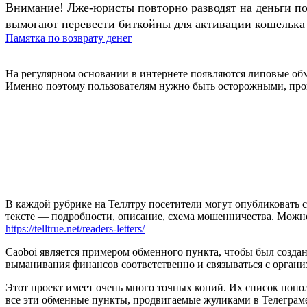
Внимание! Лже-юристы повторно разводят на деньги п
вымогают перевести биткойны для активации кошелька 
Памятка по возврату денег
На регулярном основании в интернете появляются липовые о
Именно поэтому пользователям нужно быть осторожными, пров
В каждой рубрике на Теллтру посетители могут опубликовать с
тексте — подробности, описание, схема мошенничества. Мож
https://telltrue.net/readers-letters/
Caoboi является примером обменного пункта, чтобы был создан
выманивания финансов соответственно и связываться с организ
Этот проект имеет очень много точных копий. Их список попо
все эти обменные пункты, продвигаемые жуликами в Телеграме