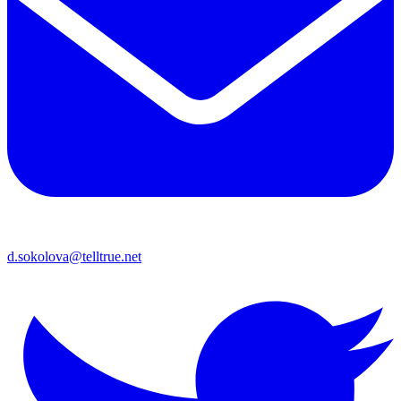
d.sokolova@telltrue.net