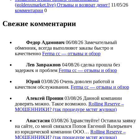
(goldenxmarket.live) Отзывы и возврат денег!
11/05/26
комментарии
0
Свежие комментарии
Федор Адамович
06/08/26
Замечательный
обменник, всегда выполняют заказы быстро и
качественно
Ferma cc — отзывы и обзор
Лев Завражнов
04/08/26
сделка прошла без
задержек и проблем
Ferma cc — отзывы и обзор
Юрий
03/08/26
Очень доволен работой и
качеством обслуживания.
Ferma cc — отзывы и обзор
Алексей Пронин
03/08/26
Данной компании
доверять можно. Такое возможно.
Rolling Reserve –
МОШЕННИКИ? (так процедуре мстят жулики)
Анастасия
03/08/26
Здравствуйте! Оставила заявку
на сайте, со мной связался Попов Евгений Валерьевич
из юридической компании ООО…
Rolling Reserve –
МОШЕННИКИ? (так процедуре мстят жулики)