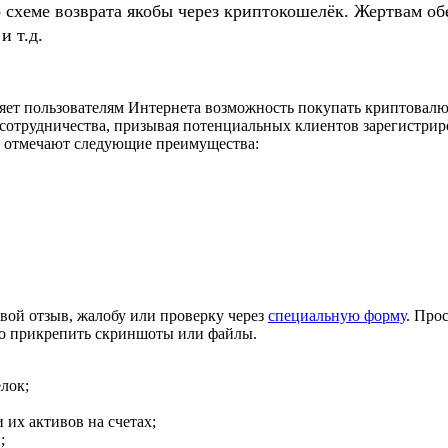
о схеме возврата якобы через криптокошелёк. Жертвам
и т.д.
 пользователям Интернета возможность покупать криптовалюту 
 сотрудничества, призывая потенциальных клиентов зарегистриро
та отмечают следующие преимущества:
вой отзыв, жалобу или проверку через
специальную форму
. Про
но прикрепить скриншоты или файлы.
лок;
их активов на счетах;
;