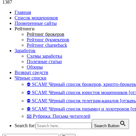
1387
Главная
Список мошенников
Проверенные сайты
Рейтинги
Рейтинг брокеров
Рейтинг букмекеров
Рейтинг chargeback
Заработок
Схемы заработка
Полезные статьи
Обзоры
Возврат средств
Чёрные списки
⛔ SCAM! Чёрный список брокеров, крипто-брокеры
⛔ SCAM! Чёрный список юристов мошенников [от
⛔ SCAM! Чёрный список телеграм-каналов [отзывы
⛔ SCAM! Чёрный список пирамид и лохотронов [о
📧 Рубрика: Письма читателей
Search for:
Search Button