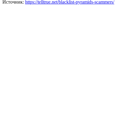
Источник:
https://telltrue.net/blacklist-pyramids-scammers/