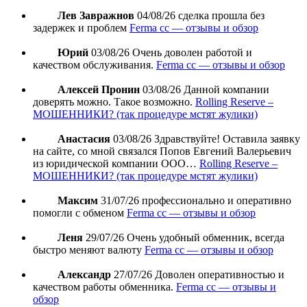
Лев Завражнов
04/08/26
сделка прошла без
задержек и проблем
Ferma cc — отзывы и обзор
Юрий
03/08/26
Очень доволен работой и
качеством обслуживания.
Ferma cc — отзывы и обзор
Алексей Пронин
03/08/26
Данной компании
доверять можно. Такое возможно.
Rolling Reserve –
МОШЕННИКИ? (так процедуре мстят жулики)
Анастасия
03/08/26
Здравствуйте! Оставила заявку
на сайте, со мной связался Попов Евгений Валерьевич
из юридической компании ООО…
Rolling Reserve –
МОШЕННИКИ? (так процедуре мстят жулики)
Максим
31/07/26
профессионально и оперативно
помогли с обменом
Ferma cc — отзывы и обзор
Леня
29/07/26
Очень удобный обменник, всегда
быстро меняют валюту
Ferma cc — отзывы и обзор
Александр
27/07/26
Доволен оперативностью и
качеством работы обменника.
Ferma cc — отзывы и
обзор