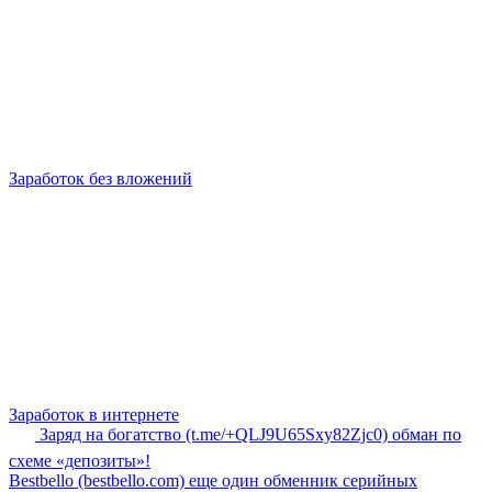
Заработок без вложений
Заработок в интернете
Заряд на богатство (t.me/+QLJ9U65Sxy82Zjc0) обман по
схеме «депозиты»!
Bestbello (bestbello.com) еще один обменник серийных