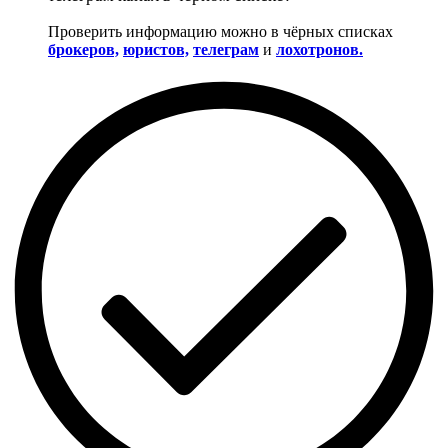
Проверить информацию можно в чёрных списках
брокеров,
юристов,
телеграм
и
лохотронов.