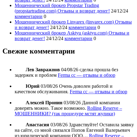
Мошеннический брокер Propstar Trading
(propstartrading.com) Отзывы и возврат денег!
24/12/24
комментарии
0
Мошеннический брокер Linvarex (linvarex.com) Отзывы
и возврат денег!
24/12/24
комментарии
0
Мошеннический брокер Asktyu (asktyu.com) Отзывы и
возврат денег!
24/12/24
комментарии
0
Свежие комментарии
Лев Завражнов
04/08/26
сделка прошла без
задержек и проблем
Ferma cc — отзывы и обзор
Юрий
03/08/26
Очень доволен работой и
качеством обслуживания.
Ferma cc — отзывы и обзор
Алексей Пронин
03/08/26
Данной компании
доверять можно. Такое возможно.
Rolling Reserve –
МОШЕННИКИ? (так процедуре мстят жулики)
Анастасия
03/08/26
Здравствуйте! Оставила заявку
на сайте, со мной связался Попов Евгений Валерьевич
из юридической компании ООО…
Rolling Reserve –