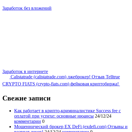
Заработок без вложений
Заработок в интернете
Calistatrade (calistatrade.com) лжеброкер! Отзыв Telltrue
CRYPTO FIATS (crypto-fiats.com) фейковая криптобиржа!
Свежие записи
Как работает в крипто-криминалистике Success fee с
оплатой при успехе: основные нюансы
24/12/24
комментарии
0
Мошеннический брокер EX DeFi (exdefi.com) Отзывы и
возврат денег!
24/12/24
комментарии
0