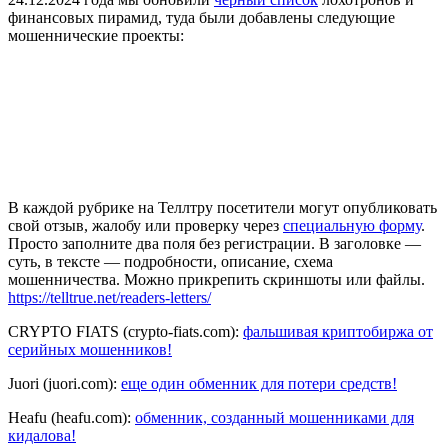
финансовых пирамид, туда были добавлены следующие
мошеннические проекты:
В каждой рубрике на Теллтру посетители могут опубликовать
свой отзыв, жалобу или проверку через
специальную форму
.
Просто заполните два поля без регистрации. В заголовке —
суть, в тексте — подробности, описание, схема
мошенничества. Можно прикрепить скриншоты или файлы.
https://telltrue.net/readers-letters/
CRYPTO FIATS (crypto-fiats.com):
фальшивая криптобиржа от
серийных мошенников!
Juori (juori.com):
еще один обменник для потери средств!
Heafu (heafu.com):
обменник, созданный мошенниками для
кидалова!