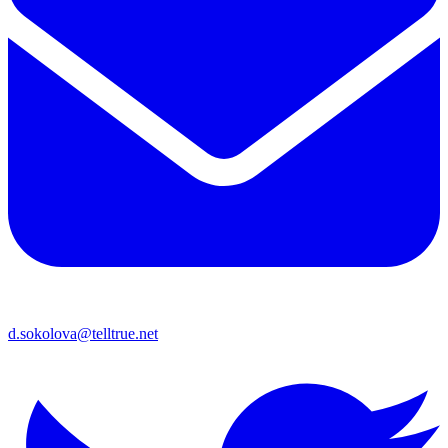
d.sokolova@telltrue.net