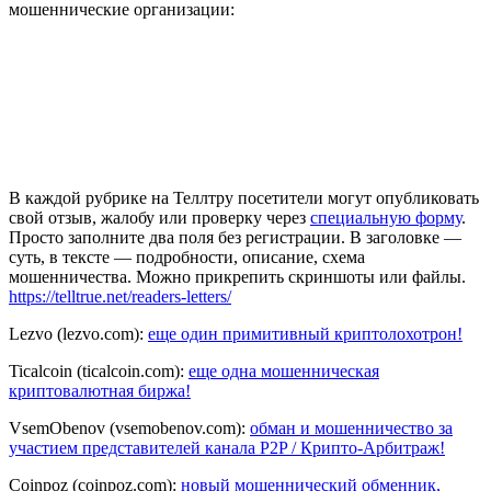
мошеннические организации:
В каждой рубрике на Теллтру посетители могут опубликовать
свой отзыв, жалобу или проверку через
специальную форму
.
Просто заполните два поля без регистрации. В заголовке —
суть, в тексте — подробности, описание, схема
мошенничества. Можно прикрепить скриншоты или файлы.
https://telltrue.net/readers-letters/
Lezvo (lezvo.com):
еще один примитивный криптолохотрон!
Ticalcoin (ticalcoin.com):
еще одна мошенническая
криптовалютная биржа!
VsemObenov (vsemobenov.com):
обман и мошенничество за
участием представителей канала P2P / Крипто-Арбитраж!
Coinpoz (coinpoz.com):
новый мошеннический обменник,