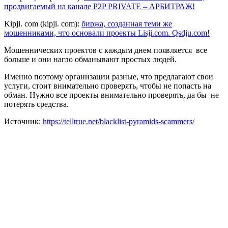
продвигаемый на канале P2P PRIVATE – АРБИТРАЖ!
Kipji. com (kipji. com):
биржа, созданная теми же
мошенниками, что основали проекты Lisji.com. Qsdju.com!
Мошеннических проектов с каждым днем появляется все
больше и они нагло обманывают простых людей.
Именно поэтому организации разные, что предлагают свои
услуги, стоит внимательно проверять, чтобы не попасть на
обман. Нужно все проекты внимательно проверять, да бы не
потерять средства.
Источник:
https://telltrue.net/blacklist-pyramids-scammers/