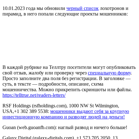
10.01.2023 года мы обновили
черный список
лохотронов и
пирамид, в него попали следующие проекты мошенников:
В каждой рубрике на Теллтру посетители могут опубликовать
свой отзыв, жалобу или проверку через
специальную форму
.
Просто заполните два поля без регистрации. В заголовке —
суть, в тексте — подробности, описание, схема
мошенничества. Можно прикрепить скриншоты или файлы.
https://telltrue.net/readers-letters/
RSF Holdings (rsfholdings.com), 1000 NW St Wilmington,
USA,+1 302 389 5538:
мошенники выдают себя за крупную
инвестиционную компанию и разводят людей на деньги!
Guoan (web.guoanfb.com): наглый развод и ничего больше!
Galaxy Digital (galaxy-digitals.com), +1 573 705 2050, 13