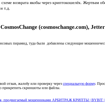
о схеме возврата якобы через криптокошелёк. Жертвам
и т.д.
mosСhange (cosmoschange.com), Jetterior 
нсовых пирамид, туда были добавлены следующие мошенничес
вой отзыв, жалобу или проверку через
специальную форму
. Про
но прикрепить скриншоты или файлы.
к, продвигаемый мошенниками АРБИТРАЖ КРИПТЫ | BYBIT | 