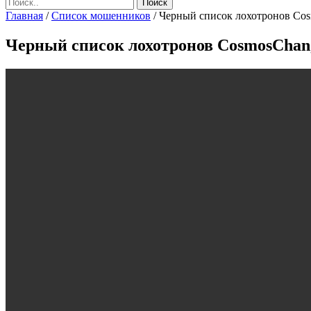
Главная
/
Список мошенников
/
Черный список лохотронов Сosmo
Черный список лохотронов СosmosСhange,