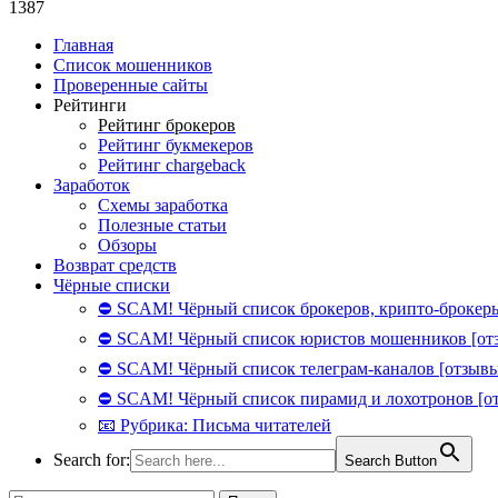
1387
Главная
Список мошенников
Проверенные сайты
Рейтинги
Рейтинг брокеров
Рейтинг букмекеров
Рейтинг chargeback
Заработок
Схемы заработка
Полезные статьи
Обзоры
Возврат средств
Чёрные списки
⛔ SCAM! Чёрный список брокеров, крипто-брокеры
⛔ SCAM! Чёрный список юристов мошенников [от
⛔ SCAM! Чёрный список телеграм-каналов [отзывы
⛔ SCAM! Чёрный список пирамид и лохотронов [о
📧 Рубрика: Письма читателей
Search for:
Search Button