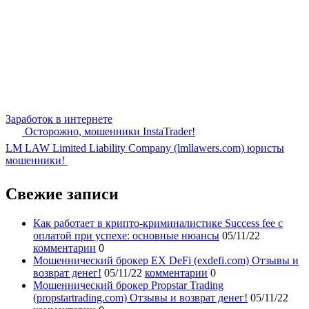
Заработок в интернете
Осторожно, мошенники InstaTrader!
LM LAW Limited Liability Company (lmllawers.com) юристы
мошенники!
Свежие записи
Как работает в крипто-криминалистике Success fee с
оплатой при успехе: основные нюансы
05/11/22
комментарии
0
Мошеннический брокер EX DeFi (exdefi.com) Отзывы и
возврат денег!
05/11/22
комментарии
0
Мошеннический брокер Propstar Trading
(propstartrading.com) Отзывы и возврат денег!
05/11/22