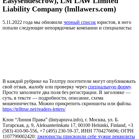
Easysendescrow), LM LAW Limited
Liability Company (lmllawers.com)
5.11.2022 года мы обновили
черный список
юристов, в него
попали следующие непорядочные компании и специалисты:
В каждой рубрике на Теллтру посетители могут опубликовать
свой отзыв, жалобу или проверку через
специальную форму
.
Просто заполните два поля без регистрации. В заголовке —
суть, в тексте — подробности, описание, схема
мошенничества. Можно прикрепить скриншоты или файлы.
https://telltrue.net/readers-letters/
Клон “Линия Права” (liniyaprava.info), г. Москва, ул. Б.
Татарская, д. 9, Aleksanterinkatu 17, 00100 Helsinki, Finland, +3
(583) 410-90-556, +7 (495) 230-59-37, ИНН 7704276696; ОГРН
1107799002420:
лжеюристы присвоили себе чужие реквизиты