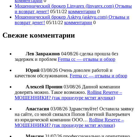
комментарии
0
Мошеннический брокер Linvarex (linvarex.com) Отзывы
и возврат денег!
05/11/22
комментарии
0
Мошеннический брокер Asktyu (asktyu.com) Отзывы и
возврат денег!
05/11/22
комментарии
0
Свежие комментарии
Лев Завражнов
04/08/26
сделка прошла без
задержек и проблем
Ferma cc — отзывы и обзор
Юрий
03/08/26
Очень доволен работой и
качеством обслуживания.
Ferma cc — отзывы и обзор
Алексей Пронин
03/08/26
Данной компании
доверять можно. Такое возможно.
Rolling Reserve –
МОШЕННИКИ? (так процедуре мстят жулики)
Анастасия
03/08/26
Здравствуйте! Оставила заявку
на сайте, со мной связался Попов Евгений Валерьевич
из юридической компании ООО…
Rolling Reserve –
МОШЕННИКИ? (так процедуре мстят жулики)
Максим
31/07/26
профессионально и оперативно