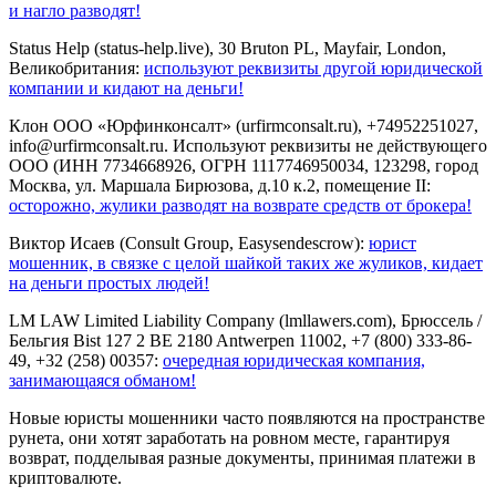
и нагло разводят!
Status Help (status-help.live), 30 Bruton PL, Mayfair, London,
Великобритания:
используют реквизиты другой юридической
компании и кидают на деньги!
Клон ООО «Юрфинконсалт» (urfirmconsalt.ru), +74952251027,
info@urfirmconsalt.ru. Используют реквизиты не действующего
ООО (ИНН 7734668926, ОГРН 1117746950034, 123298, город
Москва, ул. Маршала Бирюзова, д.10 к.2, помещение II:
осторожно, жулики разводят на возврате средств от брокера!
Виктор Исаев (Consult Group, Easysendescrow):
юрист
мошенник, в связке с целой шайкой таких же жуликов, кидает
на деньги простых людей!
LM LAW Limited Liability Company (lmllawers.com), Брюссель /
Бельгия Bist 127 2 BE 2180 Antwerpen 11002, +7 (800) 333-86-
49, +32 (258) 00357:
очередная юридическая компания,
занимающаяся обманом!
Новые юристы мошенники часто появляются на пространстве
рунета, они хотят заработать на ровном месте, гарантируя
возврат, подделывая разные документы, принимая платежи в
криптовалюте.