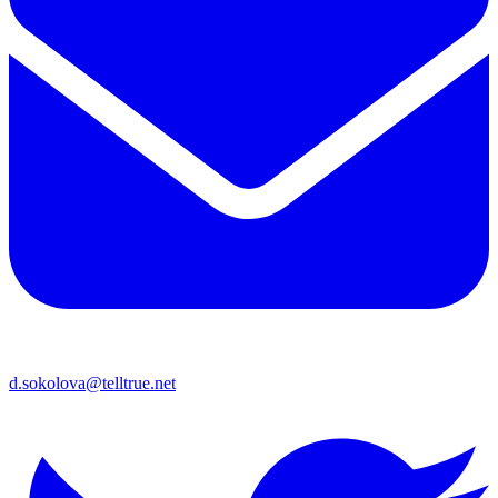
d.sokolova@telltrue.net