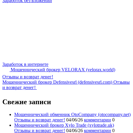
Заработок без вложений
Заработок в интернете
Мошеннический брокер VELORAX (velorax.world)
Отзывы и возврат денег!
Мошеннический брокер Defensivesrl (defensivesrl.com) Отзывы
и возврат денег!
Свежие записи
Мошеннический обменник OtoCompany (otocompany.net)
Отзывы и возврат денег!
04/06/26
комментарии
0
Мошеннический брокер Xylo Trade (xylotrade.uk)
Отзывы и возврат денег!
04/06/26
комментарии
0