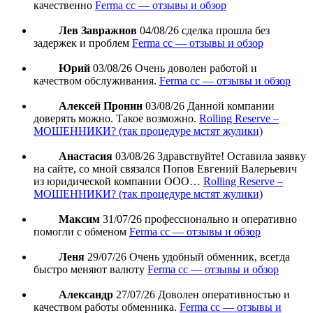
качественно
Ferma cc — отзывы и обзор
Лев Завражнов
04/08/26
сделка прошла без
задержек и проблем
Ferma cc — отзывы и обзор
Юрий
03/08/26
Очень доволен работой и
качеством обслуживания.
Ferma cc — отзывы и обзор
Алексей Пронин
03/08/26
Данной компании
доверять можно. Такое возможно.
Rolling Reserve –
МОШЕННИКИ? (так процедуре мстят жулики)
Анастасия
03/08/26
Здравствуйте! Оставила заявку
на сайте, со мной связался Попов Евгений Валерьевич
из юридической компании ООО…
Rolling Reserve –
МОШЕННИКИ? (так процедуре мстят жулики)
Максим
31/07/26
профессионально и оперативно
помогли с обменом
Ferma cc — отзывы и обзор
Леня
29/07/26
Очень удобный обменник, всегда
быстро меняют валюту
Ferma cc — отзывы и обзор
Александр
27/07/26
Доволен оперативностью и
качеством работы обменника.
Ferma cc — отзывы и