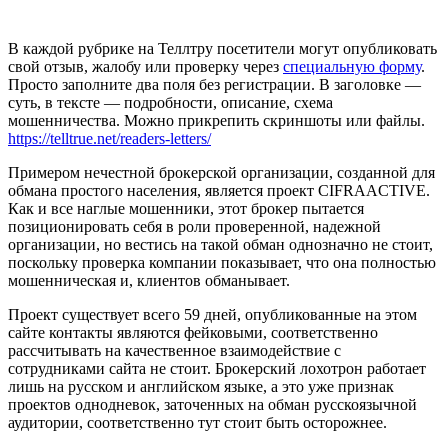
В каждой рубрике на Теллтру посетители могут опубликовать
свой отзыв, жалобу или проверку через
специальную форму
.
Просто заполните два поля без регистрации. В заголовке —
суть, в тексте — подробности, описание, схема
мошенничества. Можно прикрепить скриншоты или файлы.
https://telltrue.net/readers-letters/
Примером нечестной брокерской организации, созданной для
обмана простого населения, является проект CIFRAACTIVE.
Как и все наглые мошенники, этот брокер пытается
позиционировать себя в роли проверенной, надежной
организации, но вестись на такой обман однозначно не стоит,
поскольку проверка компании показывает, что она полностью
мошенническая и, клиентов обманывает.
Проект существует всего 59 дней, опубликованные на этом
сайте контакты являются фейковыми, соответственно
рассчитывать на качественное взаимодействие с
сотрудниками сайта не стоит. Брокерский лохотрон работает
лишь на русском и английском языке, а это уже признак
проектов однодневок, заточенных на обман русскоязычной
аудитории, соответственно тут стоит быть осторожнее.