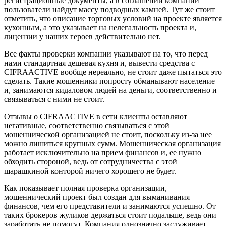
регистрационные документы, а в соглашении компании
пользователи найдут массу подводных камней. Тут же стоит
отметить, что описание торговых условий на проекте является
кухонным, а это указывает на нелегальность проекта и,
лицензии у наших героев действительно нет.
Все факты проверки компании указывают на то, что перед
нами стандартная дешевая кухня и, вывести средства с
CIFRAACTIVE вообще нереально, не стоит даже пытаться это
сделать. Такие мошенники попросту обманывают население
и, занимаются кидаловом людей на деньги, соответственно и
связываться с ними не стоит.
Отзывы о CIFRAACTIVE в сети клиенты оставляют
негативные, соответственно связываться с этой
мошеннической организацией не стоит, поскольку из-за нее
можно лишиться крупных сумм. Мошенническая организация
работает исключительно на прием финансов и, ее нужно
обходить стороной, ведь от сотрудничества с этой
шарашкиной конторой ничего хорошего не будет.
Как показывает полная проверка организации,
мошеннический проект был создан для выманивания
финансов, чем его представители и занимаются успешно. От
таких брокеров жуликов держаться стоит подальше, ведь они
заработать не помогут. Компания однозначно заслуживает