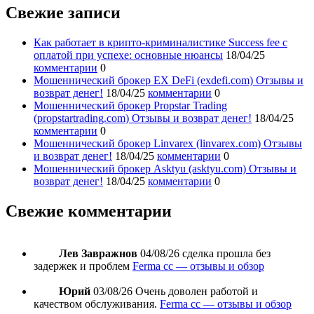
Свежие записи
Как работает в крипто-криминалистике Success fee с
оплатой при успехе: основные нюансы
18/04/25
комментарии
0
Мошеннический брокер EX DeFi (exdefi.com) Отзывы и
возврат денег!
18/04/25
комментарии
0
Мошеннический брокер Propstar Trading
(propstartrading.com) Отзывы и возврат денег!
18/04/25
комментарии
0
Мошеннический брокер Linvarex (linvarex.com) Отзывы
и возврат денег!
18/04/25
комментарии
0
Мошеннический брокер Asktyu (asktyu.com) Отзывы и
возврат денег!
18/04/25
комментарии
0
Свежие комментарии
Лев Завражнов
04/08/26
сделка прошла без
задержек и проблем
Ferma cc — отзывы и обзор
Юрий
03/08/26
Очень доволен работой и
качеством обслуживания.
Ferma cc — отзывы и обзор