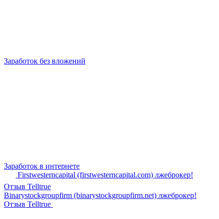
Заработок без вложений
Заработок в интернете
Firstwesterncapital (firstwesterncapital.com) лжеброкер!
Отзыв Telltrue
Binarystockgroupfirm (binarystockgroupfirm.net) лжеброкер!
Отзыв Telltrue