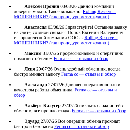
Алексей Пронин
03/08/26
Данной компании
доверять можно. Такое возможно.
Rolling Reserve –
МОШЕННИКИ? (так процедуре мстят жулики)
Анастасия
03/08/26
Здравствуйте! Оставила заявку
на сайте, со мной связался Попов Евгений Валерьевич
из юридической компании ООО…
Rolling Reserve –
МОШЕННИКИ? (так процедуре мстят жулики)
Максим
31/07/26
профессионально и оперативно
помогли с обменом
Ferma cc — отзывы и обзор
Леня
29/07/26
Очень удобный обменник, всегда
быстро меняют валюту
Ferma cc — отзывы и обзор
Александр
27/07/26
Доволен оперативностью и
качеством работы обменника.
Ferma cc — отзывы и
обзор
Альберт Калугер
27/07/26
никаких сложностей с
обменом, все прошло гладко
Ferma cc — отзывы и обзор
Эдуард
27/07/26
Все операции обмена проходят
быстро и безопасно
Ferma cc — отзывы и обзор