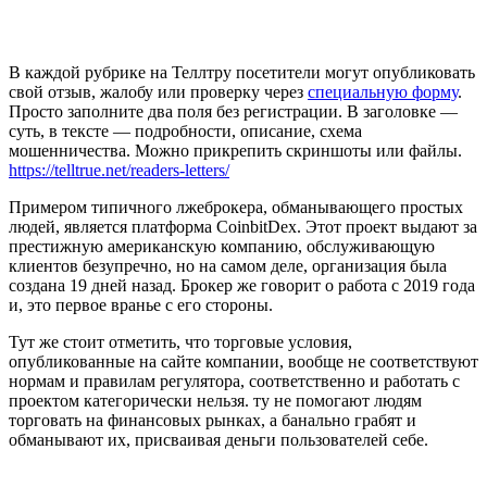
В каждой рубрике на Теллтру посетители могут опубликовать
свой отзыв, жалобу или проверку через
специальную форму
.
Просто заполните два поля без регистрации. В заголовке —
суть, в тексте — подробности, описание, схема
мошенничества. Можно прикрепить скриншоты или файлы.
https://telltrue.net/readers-letters/
Примером типичного лжеброкера, обманывающего простых
людей, является платформа CoinbitDex. Этот проект выдают за
престижную американскую компанию, обслуживающую
клиентов безупречно, но на самом деле, организация была
создана 19 дней назад. Брокер же говорит о работа с 2019 года
и, это первое вранье с его стороны.
Тут же стоит отметить, что торговые условия,
опубликованные на сайте компании, вообще не соответствуют
нормам и правилам регулятора, соответственно и работать с
проектом категорически нельзя. ту не помогают людям
торговать на финансовых рынках, а банально грабят и
обманывают их, присваивая деньги пользователей себе.