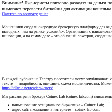
Внимание! Лже-юристы повторно разводят на деньги п
вымогают перевести биткойны для активации кошелька 
Памятка по возврату денег
Мошенники создали очередную брокерскую платформу для кидал
выгодных, чем на рынке, условий.». Организация с наименован
инновации, а на самом деле – это обычный лохотрон, созданны
В каждой рубрике на Теллтру посетители могут опубликовать с
тексте — подробности, описание, схема мошенничества. Мож
https://telltrue.net/readers-letters/
Мы рассмотрели брокера Coinex Lab (coinex-lab.com) внимател
наименование официальное биржевика – Coinex Lab;
адрес сайта компании в интернете – coinex-lab.com;