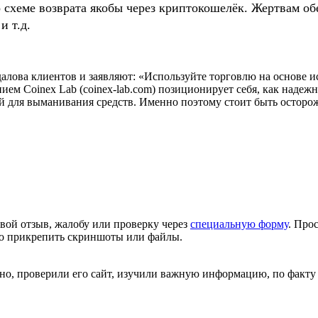
о схеме возврата якобы через криптокошелёк. Жертвам
и т.д.
ова клиентов и заявляют: «Используйте торговлю на основе ис
ием Coinex Lab (coinex-lab.com) позиционирует себя, как надеж
й для выманивания средств. Именно поэтому стоит быть осторож
вой отзыв, жалобу или проверку через
специальную форму
. Про
но прикрепить скриншоты или файлы.
ьно, проверили его сайт, изучили важную информацию, по факту