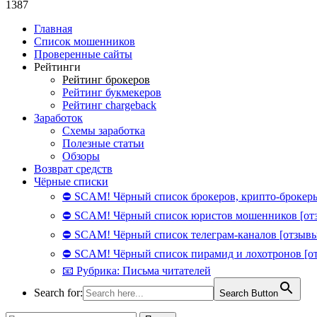
1387
Главная
Список мошенников
Проверенные сайты
Рейтинги
Рейтинг брокеров
Рейтинг букмекеров
Рейтинг chargeback
Заработок
Схемы заработка
Полезные статьи
Обзоры
Возврат средств
Чёрные списки
⛔ SCAM! Чёрный список брокеров, крипто-брокеры
⛔ SCAM! Чёрный список юристов мошенников [от
⛔ SCAM! Чёрный список телеграм-каналов [отзывы
⛔ SCAM! Чёрный список пирамид и лохотронов [о
📧 Рубрика: Письма читателей
Search for:
Search Button