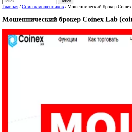
Главная
/
Список мошенников
/
Мошеннический брокер Coinex L
Мошеннический брокер Coinex Lab (coin