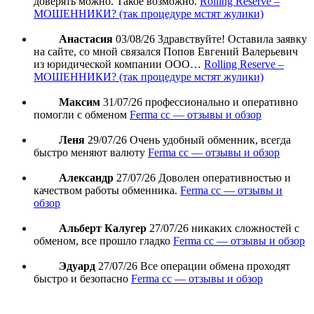
доверять можно. Такое возможно.
Rolling Reserve –
МОШЕННИКИ? (так процедуре мстят жулики)
Анастасия
03/08/26
Здравствуйте! Оставила заявку
на сайте, со мной связался Попов Евгений Валерьевич
из юридической компании ООО…
Rolling Reserve –
МОШЕННИКИ? (так процедуре мстят жулики)
Максим
31/07/26
профессионально и оперативно
помогли с обменом
Ferma cc — отзывы и обзор
Леня
29/07/26
Очень удобный обменник, всегда
быстро меняют валюту
Ferma cc — отзывы и обзор
Александр
27/07/26
Доволен оперативностью и
качеством работы обменника.
Ferma cc — отзывы и
обзор
Альберт Калугер
27/07/26
никаких сложностей с
обменом, все прошло гладко
Ferma cc — отзывы и обзор
Эдуард
27/07/26
Все операции обмена проходят
быстро и безопасно
Ferma cc — отзывы и обзор