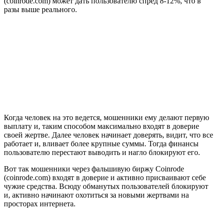
(coinrode.com) может дать пользователю спред 8-12%, что в
разы выше реального.
Когда человек на это ведется, мошенники ему делают первую
выплату и, таким способом максимально входят в доверие
своей жертве. Далее человек начинает доверять, видит, что все
работает и, вливает более крупные суммы. Тогда финансы
пользователю перестают выводить и нагло блокируют его.
Вот так мошенники через фальшивую биржу Coinrode
(coinrode.com) входят в доверие и активно присваивают себе
чужие средства. Всюду обманутых пользователей блокируют
и, активно начинают охотиться за новыми жертвами на
просторах интернета.