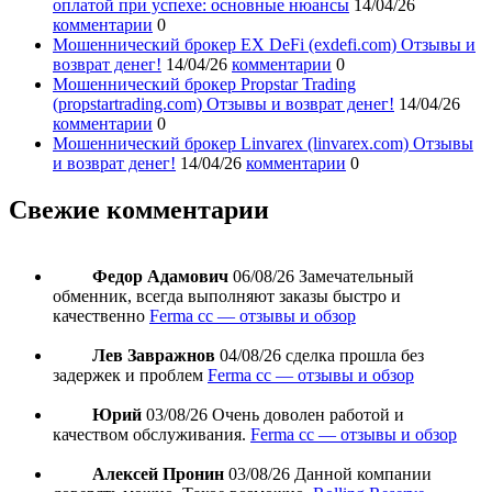
оплатой при успехе: основные нюансы
14/04/26
комментарии
0
Мошеннический брокер EX DeFi (exdefi.com) Отзывы и
возврат денег!
14/04/26
комментарии
0
Мошеннический брокер Propstar Trading
(propstartrading.com) Отзывы и возврат денег!
14/04/26
комментарии
0
Мошеннический брокер Linvarex (linvarex.com) Отзывы
и возврат денег!
14/04/26
комментарии
0
Свежие комментарии
Федор Адамович
06/08/26
Замечательный
обменник, всегда выполняют заказы быстро и
качественно
Ferma cc — отзывы и обзор
Лев Завражнов
04/08/26
сделка прошла без
задержек и проблем
Ferma cc — отзывы и обзор
Юрий
03/08/26
Очень доволен работой и
качеством обслуживания.
Ferma cc — отзывы и обзор
Алексей Пронин
03/08/26
Данной компании