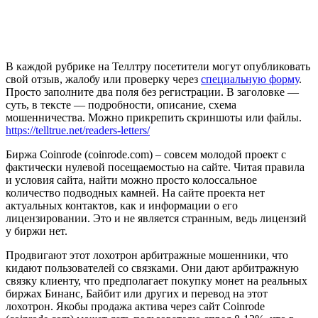
В каждой рубрике на Теллтру посетители могут опубликовать
свой отзыв, жалобу или проверку через
специальную форму
.
Просто заполните два поля без регистрации. В заголовке —
суть, в тексте — подробности, описание, схема
мошенничества. Можно прикрепить скриншоты или файлы.
https://telltrue.net/readers-letters/
Биржа Coinrode (coinrode.com) – совсем молодой проект с
фактически нулевой посещаемостью на сайте. Читая правила
и условия сайта, найти можно просто колоссальное
количество подводных камней. На сайте проекта нет
актуальных контактов, как и информации о его
лицензировании. Это и не является странным, ведь лицензий
у биржи нет.
Продвигают этот лохотрон арбитражные мошенники, что
кидают пользователей со связками. Они дают арбитражную
связку клиенту, что предполагает покупку монет на реальных
биржах Бинанс, Байбит или других и перевод на этот
лохотрон. Якобы продажа актива через сайт Coinrode