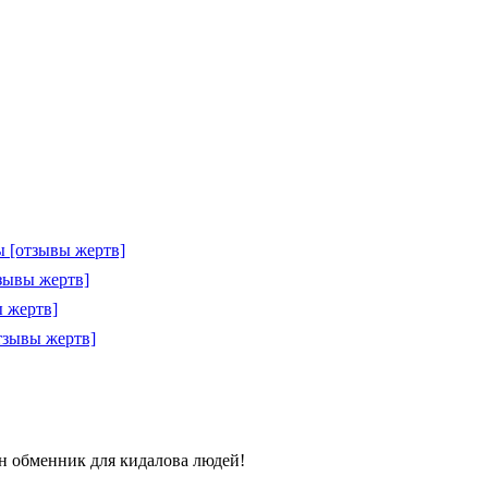
 [отзывы жертв]
зывы жертв]
 жертв]
тзывы жертв]
дин обменник для кидалова людей!