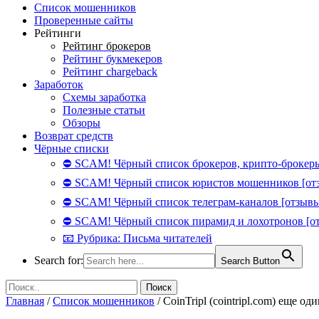
Список мошенников
Проверенные сайты
Рейтинги
Рейтинг брокеров
Рейтинг букмекеров
Рейтинг chargeback
Заработок
Схемы заработка
Полезные статьи
Обзоры
Возврат средств
Чёрные списки
⛔ SCAM! Чёрный список брокеров, крипто-брокеры
⛔ SCAM! Чёрный список юристов мошенников [от
⛔ SCAM! Чёрный список телеграм-каналов [отзывы
⛔ SCAM! Чёрный список пирамид и лохотронов [о
📧 Рубрика: Письма читателей
Search for:
Search Button
Главная
/
Список мошенников
/
CoinTripl (cointripl.com) еще о