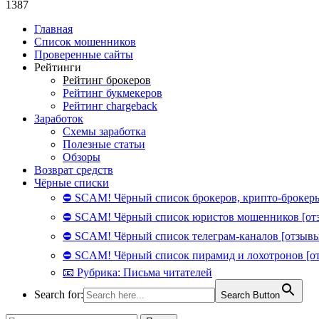
1387
Главная
Список мошенников
Проверенные сайты
Рейтинги
Рейтинг брокеров
Рейтинг букмекеров
Рейтинг chargeback
Заработок
Схемы заработка
Полезные статьи
Обзоры
Возврат средств
Чёрные списки
⛔ SCAM! Чёрный список брокеров, крипто-брокеры
⛔ SCAM! Чёрный список юристов мошенников [от
⛔ SCAM! Чёрный список телеграм-каналов [отзывы
⛔ SCAM! Чёрный список пирамид и лохотронов [о
📧 Рубрика: Письма читателей
Search for:
Search Button