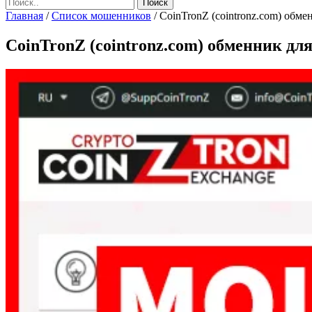
Главная
/
Список мошенников
/
CoinTronZ (cointronz.com) обме
CoinTronZ (cointronz.com) обменник для