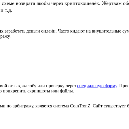
о схеме возврата якобы через криптокошелёк. Жертвам
и т.д.
 заработать деньги онлайн. Часто кидают на внушительные сумм
тражу.
вой отзыв, жалобу или проверку через
специальную форму
. Про
но прикрепить скриншоты или файлы.
 по арбитражу, является система CoinTronZ. Сайт существует бо