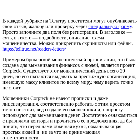
В каждой рубрике на Теллтру посетители могут опубликовать
свой отзыв, жалобу или проверку через
специальную форму
.
Просто заполните два поля без регистрации. В заголовке —
суть, в тексте — подробности, описание, схема
мошенничества. Можно прикрепить скриншоты или файлы.
https://telltrue.net/readers-letters/
Примером брокерской мошеннической организации, что была
создана для выманивания финансов с людей, является проект
Corpteck. Существует этот мошеннический день всего 29
дней, но его пытаются выдавать за престижную организацию,
имеющую массу клиентов по всему миру, чему верить точно
не стоит.
Мошенники Corpteck не имеют прописки и даже
лицензирования, соответственно работать с этим проектом
точно не стоит, вед создали его мошенники и, попросту
используют для выманивания денег. Достаточно ознакомиться
с правилами конторы и прочитать о ее предложениях, да бы
понять, что перед нами обычная кухня, обманывающая
простых людей и, ни за что не принимающая
ответственности.