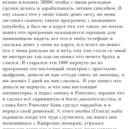
нужно вложить 3000€ чтобы с ними реяльные
сделки делать и зарабатывать легким способом. Я
ему сказал что у меня таких денег нету, он меня
заставил скачать такую программу с названием
(anydesk), я был не в курсе что это такое, но потом
понял что программа оказывается хорошая для
мошенников видеть все что в моём телефоне и
сколько денег у меня на карте, и в итоге он понял
что у меня реяльно их и нету, ему уже стало со мной
не интересно так как он понял что нечего брать и
слился. Я старался эти 100€ вернуть но их
программа это настоящий лохотрон с простыми
цыфрами, деньги не как оттуда снять не можешь, я
им звонил 5 дней но они слились. Я уже понял что
деньги не вернуть, и что они настоящие
махинаторы, я подал заявку в Револют, хорошо что
я сделал всё скриншоты и было доказательства, и
слава богу Револют банк сделал чарджбэк и я
вернул свой денюжкй. А этого якобы (Олега) жаба
задавила когда это чудо случилось, он начал мне
названивать с Кипрских номеров, угрожал