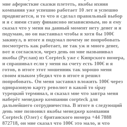
мне аферисткие сказки плететь, якобы ихния
компания уже успешно работает 10 лет и успешно
продвигается, и то что я сделал правильный выбор
и я с ними стану финансово независимым, но я ему
сказал что у меня на данный момент нету денег и я
подумаю, но он настаивал чтобы я хотя бы 100€
закинул, в итоге я подумал почему не попробовать
посмотреть как работает, не так уж и много денег,
вот и согласился, через день он мне названивал
якобы (Руслан) из Corpteck уже с Кипрского номера,
и спрашивал если у меня на счету есть 100€ и я
готов, в итоге этот мошенник так хорошо меня
своим языком убедил что в итоге я решил
попробовать. Он меня заставил вложить 100€ через
одноразовую карту револют в какой то sipay
турецкий терминал, и сказал мне что завтра меня
наберёт менеджер компании corpteck для
дальнейшего сотрудничества. В итоге в следующий
день мне позвонил якобы менеджер компании
Corpteck (Олег) с британского номера +44 7888
872718, он мне сказал что 100€ это мало, и что