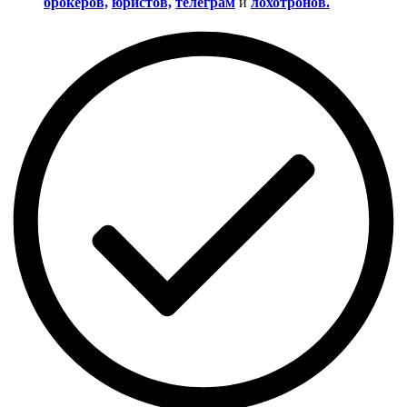
брокеров,
юристов,
телеграм
и
лохотронов.