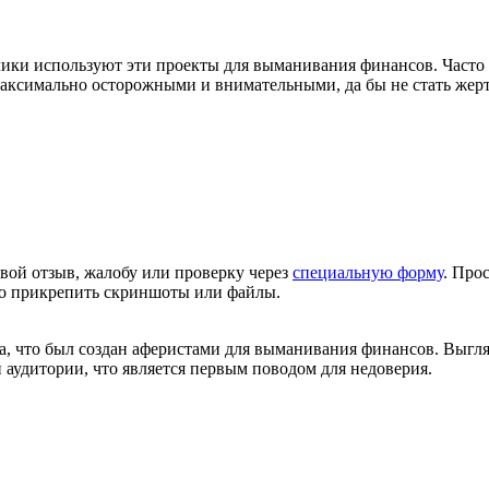
ики используют эти проекты для выманивания финансов. Часто 
максимально осторожными и внимательными, да бы не стать жерт
вой отзыв, жалобу или проверку через
специальную форму
. Про
но прикрепить скриншоты или файлы.
а, что был создан аферистами для выманивания финансов. Выгля
 аудитории, что является первым поводом для недоверия.