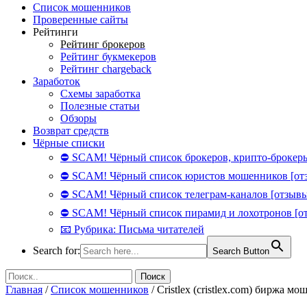
Список мошенников
Проверенные сайты
Рейтинги
Рейтинг брокеров
Рейтинг букмекеров
Рейтинг chargeback
Заработок
Схемы заработка
Полезные статьи
Обзоры
Возврат средств
Чёрные списки
⛔ SCAM! Чёрный список брокеров, крипто-брокеры
⛔ SCAM! Чёрный список юристов мошенников [от
⛔ SCAM! Чёрный список телеграм-каналов [отзывы
⛔ SCAM! Чёрный список пирамид и лохотронов [о
📧 Рубрика: Письма читателей
Search for:
Search Button
Главная
/
Список мошенников
/
Cristlex (cristlex.com) биржа м