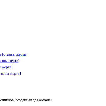
 [отзывы жертв]
зывы жертв]
 жертв]
тзывы жертв]
ошенников, созданная для обмана!