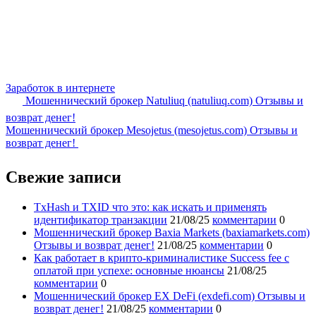
Заработок в интернете
Мошеннический брокер Natuliuq (natuliuq.com) Отзывы и
возврат денег!
Мошеннический брокер Mesojetus (mesojetus.com) Отзывы и
возврат денег!
Свежие записи
TxHash и TXID что это: как искать и применять
идентификатор транзакции
21/08/25
комментарии
0
Мошеннический брокер Baxia Markets (baxiamarkets.com)
Отзывы и возврат денег!
21/08/25
комментарии
0
Как работает в крипто-криминалистике Success fee с
оплатой при успехе: основные нюансы
21/08/25
комментарии
0
Мошеннический брокер EX DeFi (exdefi.com) Отзывы и
возврат денег!
21/08/25
комментарии
0