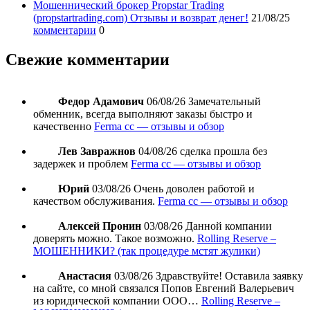
Мошеннический брокер Propstar Trading
(propstartrading.com) Отзывы и возврат денег!
21/08/25
комментарии
0
Свежие комментарии
Федор Адамович
06/08/26
Замечательный
обменник, всегда выполняют заказы быстро и
качественно
Ferma cc — отзывы и обзор
Лев Завражнов
04/08/26
сделка прошла без
задержек и проблем
Ferma cc — отзывы и обзор
Юрий
03/08/26
Очень доволен работой и
качеством обслуживания.
Ferma cc — отзывы и обзор
Алексей Пронин
03/08/26
Данной компании
доверять можно. Такое возможно.
Rolling Reserve –
МОШЕННИКИ? (так процедуре мстят жулики)
Анастасия
03/08/26
Здравствуйте! Оставила заявку
на сайте, со мной связался Попов Евгений Валерьевич
из юридической компании ООО…
Rolling Reserve –