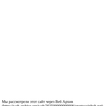
Мы рассмотрели этот сайт через Веб Архив
(https://web.archive.org/web/20250000000000*/cryptocoinhub.net)