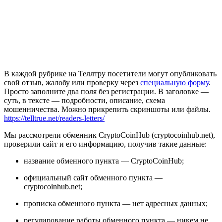
В каждой рубрике на Теллтру посетители могут опубликовать
свой отзыв, жалобу или проверку через
специальную форму
.
Просто заполните два поля без регистрации. В заголовке —
суть, в тексте — подробности, описание, схема
мошенничества. Можно прикрепить скриншоты или файлы.
https://telltrue.net/readers-letters/
Мы рассмотрели обменник CryptoCoinHub (cryptocoinhub.net),
проверили сайт и его информацию, получив такие данные:
название обменного пункта — CryptoCoinHub
;
официальный сайт обменного пункта —
cryptocoinhub.net;
прописка обменного пункта — нет адресных данных;
регулирование работы обменного пункта — никем не