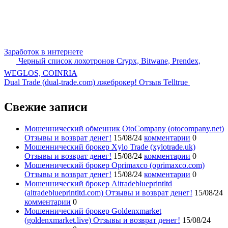
Заработок в интернете
Черный список лохотронов Crypx, Bitwane, Prendex,
WEGLOS, COINRIA
Dual Trade (dual-trade.com) лжеброкер! Отзыв Telltrue
Свежие записи
Мошеннический обменник OtoCompany (otocompany.net)
Отзывы и возврат денег!
15/08/24
комментарии
0
Мошеннический брокер Xylo Trade (xylotrade.uk)
Отзывы и возврат денег!
15/08/24
комментарии
0
Мошеннический брокер Oprimaxco (oprimaxco.com)
Отзывы и возврат денег!
15/08/24
комментарии
0
Мошеннический брокер Aitradeblueprintltd
(aitradeblueprintltd.com) Отзывы и возврат денег!
15/08/24
комментарии
0
Мошеннический брокер Goldenxmarket
(goldenxmarket.live) Отзывы и возврат денег!
15/08/24