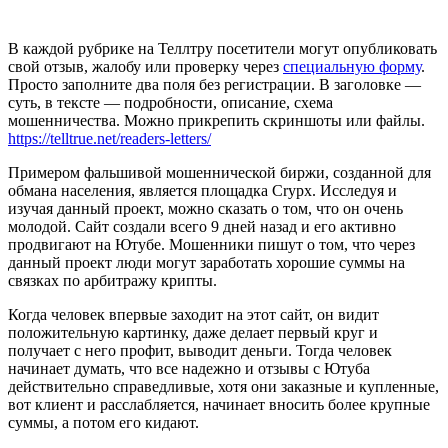
В каждой рубрике на Теллтру посетители могут опубликовать
свой отзыв, жалобу или проверку через
специальную форму
.
Просто заполните два поля без регистрации. В заголовке —
суть, в тексте — подробности, описание, схема
мошенничества. Можно прикрепить скриншоты или файлы.
https://telltrue.net/readers-letters/
Примером фальшивой мошеннической биржи, созданной для
обмана населения, является площадка Crypx. Исследуя и
изучая данный проект, можно сказать о том, что он очень
молодой. Сайт создали всего 9 дней назад и его активно
продвигают на Ютубе. Мошенники пишут о том, что через
данный проект люди могут заработать хорошие суммы на
связках по арбитражу крипты.
Когда человек впервые заходит на этот сайт, он видит
положительную картинку, даже делает первый круг и
получает с него профит, выводит деньги. Тогда человек
начинает думать, что все надежно и отзывы с Ютуба
действительно справедливые, хотя они заказные и купленные,
вот клиент и расслабляется, начинает вносить более крупные
суммы, а потом его кидают.