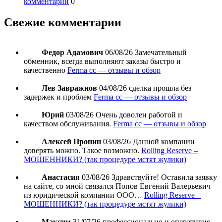
комментарии
0
Свежие комментарии
Федор Адамович
06/08/26
Замечательный
обменник, всегда выполняют заказы быстро и
качественно
Ferma cc — отзывы и обзор
Лев Завражнов
04/08/26
сделка прошла без
задержек и проблем
Ferma cc — отзывы и обзор
Юрий
03/08/26
Очень доволен работой и
качеством обслуживания.
Ferma cc — отзывы и обзор
Алексей Пронин
03/08/26
Данной компании
доверять можно. Такое возможно.
Rolling Reserve –
МОШЕННИКИ? (так процедуре мстят жулики)
Анастасия
03/08/26
Здравствуйте! Оставила заявку
на сайте, со мной связался Попов Евгений Валерьевич
из юридической компании ООО…
Rolling Reserve –
МОШЕННИКИ? (так процедуре мстят жулики)
Максим
31/07/26
профессионально и оперативно