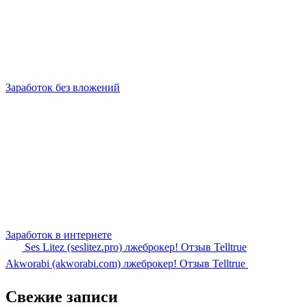
Заработок без вложений
Заработок в интернете
Ses Litez (seslitez.pro) лжеброкер! Отзыв Telltrue
Akworabi (akworabi.com) лжеброкер! Отзыв Telltrue
Свежие записи