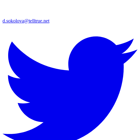
d.sokolova@telltrue.net