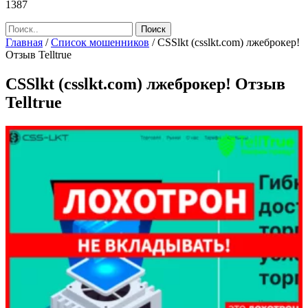
1387
Главная
/
Список мошенников
/
CSSlkt (csslkt.com) лжеброкер!
Отзыв Telltrue
CSSlkt (csslkt.com) лжеброкер! Отзыв
Telltrue