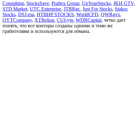
Consulting
,
StocksSave
,
Praftex Group
,
UpYourStocks
,
JKH GTV
,
STD Market
,
UTC Enterprise
,
JTBRgc
,
Just For Stocks
,
Stakes
Stocks
,
DSJ-esa
,
HTBHP STOCKS
,
WorldCFD
,
QWRgvx
,
OYTCompany
,
XTBelion
,
CUI-yjn
,
WDRCapital
, четко дает
понять, что все конторы созданы одними и теми же
грабителями и используются для обмана.