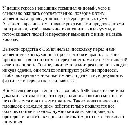
У наших героев нынешних терминал липовый, чего и
следовало ожидать соответственно, доверие к этим
мошенникам приведет лишь к потере крупных сумм.
Аферисты красиво заманивают рекламными предложениями
на терминал, чтобы выкачивать внушительные суммы, а
потом кидают людей и перестают выходить с ними на связь
вообще.
Вывести средства с CSSlkt нельзя, поскольку перед нами
мошеннический кухонный проект, что все правила заранее
прописал в свою сторону и перед клиентами не несет никакой
ответственности. Эти жулики не торгуют, реально не выводят
никуда сделки, они только имитируют рабочие процессы,
чтобы доверчивые новички им несли деньги и, в результате,
фактически теряли их раз и навсегда.
Внимательное прочтение отзывов об CSSlkt является четким
доказательством того, что перед нами шарашкина контора и
не собирается она никому платить. Таких мошеннических
площадок с каждым днем действительно появляется все
больше, соответственно, нужно внимательно проверять
брокеров и вносить в черный список тех, кто не заслуживает
внимания.