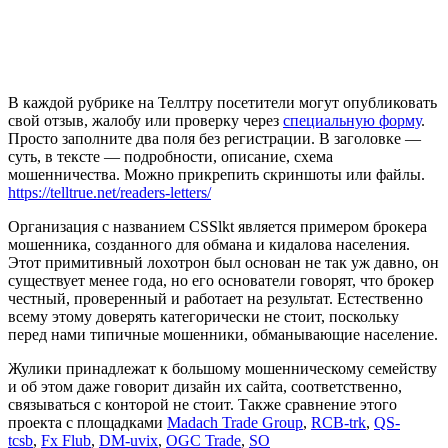
В каждой рубрике на Теллтру посетители могут опубликовать
свой отзыв, жалобу или проверку через
специальную форму
.
Просто заполните два поля без регистрации. В заголовке —
суть, в тексте — подробности, описание, схема
мошенничества. Можно прикрепить скриншоты или файлы.
https://telltrue.net/readers-letters/
Организация с названием CSSlkt является примером брокера
мошенника, созданного для обмана и кидалова населения.
Этот примитивный лохотрон был основан не так уж давно, он
существует менее года, но его основатели говорят, что брокер
честный, проверенный и работает на результат. Естественно
всему этому доверять категорически не стоит, поскольку
перед нами типичные мошенники, обманывающие население.
Жулики принадлежат к большому мошенническому семейству
и об этом даже говорит дизайн их сайта, соответственно,
связываться с конторой не стоит. Также сравнение этого
проекта с площадками
Madach Trade Group
,
RCB-trk
,
QS-
tcsb
,
Fx Flub
,
DM-uvix
,
OGC Trade
,
SO