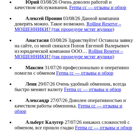
Юрий
03/08/26
Очень доволен работой и
качеством обслуживания.
Ferma cc — отзывы и обзор
Алексей Пронин
03/08/26
Данной компании
доверять можно. Такое возможно.
Rolling Reserve –
МОШЕННИКИ? (так процедуре мстят жулики)
Анастасия
03/08/26
Здравствуйте! Оставила заявку
на сайте, со мной связался Попов Евгений Валерьевич
из юридической компании ООО…
Rolling Reserve –
МОШЕННИКИ? (так процедуре мстят жулики)
Максим
31/07/26
профессионально и оперативно
помогли с обменом
Ferma cc — отзывы и обзор
Леня
29/07/26
Очень удобный обменник, всегда
быстро меняют валюту
Ferma cc — отзывы и обзор
Александр
27/07/26
Доволен оперативностью и
качеством работы обменника.
Ferma cc — отзывы и
обзор
Альберт Калугер
27/07/26
никаких сложностей с
обменом, все прошло гладко
Ferma cc — отзывы и обзор