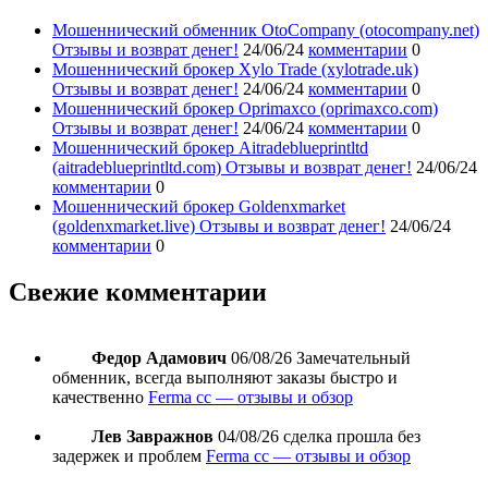
Мошеннический обменник OtoCompany (otocompany.net)
Отзывы и возврат денег!
24/06/24
комментарии
0
Мошеннический брокер Xylo Trade (xylotrade.uk)
Отзывы и возврат денег!
24/06/24
комментарии
0
Мошеннический брокер Oprimaxco (oprimaxco.com)
Отзывы и возврат денег!
24/06/24
комментарии
0
Мошеннический брокер Aitradeblueprintltd
(aitradeblueprintltd.com) Отзывы и возврат денег!
24/06/24
комментарии
0
Мошеннический брокер Goldenxmarket
(goldenxmarket.live) Отзывы и возврат денег!
24/06/24
комментарии
0
Свежие комментарии
Федор Адамович
06/08/26
Замечательный
обменник, всегда выполняют заказы быстро и
качественно
Ferma cc — отзывы и обзор
Лев Завражнов
04/08/26
сделка прошла без
задержек и проблем
Ferma cc — отзывы и обзор