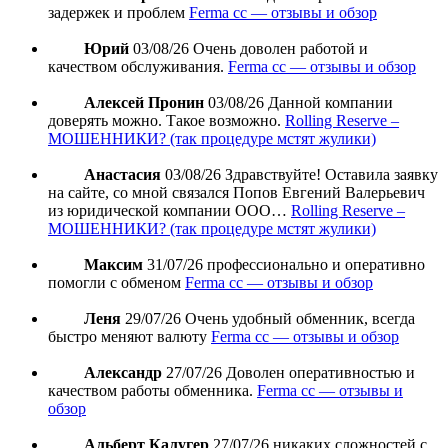
задержек и проблем
Ferma cc — отзывы и обзор
Юрий
03/08/26
Очень доволен работой и
качеством обслуживания.
Ferma cc — отзывы и обзор
Алексей Пронин
03/08/26
Данной компании
доверять можно. Такое возможно.
Rolling Reserve –
МОШЕННИКИ? (так процедуре мстят жулики)
Анастасия
03/08/26
Здравствуйте! Оставила заявку
на сайте, со мной связался Попов Евгений Валерьевич
из юридической компании ООО…
Rolling Reserve –
МОШЕННИКИ? (так процедуре мстят жулики)
Максим
31/07/26
профессионально и оперативно
помогли с обменом
Ferma cc — отзывы и обзор
Леня
29/07/26
Очень удобный обменник, всегда
быстро меняют валюту
Ferma cc — отзывы и обзор
Александр
27/07/26
Доволен оперативностью и
качеством работы обменника.
Ferma cc — отзывы и
обзор
Альберт Калугер
27/07/26
никаких сложностей с