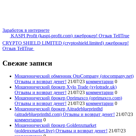
Заработок в интернете
KASPI Profit (kaspi-profit.com) лжеброкер! Отзыв TellTrue
CRYPTO SHIELD LIMITED (cryptoshield.limited) лжеброкер!
Отзыв TellTrue
Свежие записи
Мошеннический обменник OtoCompany (otocompany.net)
Отзывы и возврат денег!
21/07/23
комментарии
0
Мошеннический брокер Xylo Trade (xylotrade.uk)
Отзывы и возврат денег!
21/07/23
комментарии
0
Мошеннический брокер Oprimaxco (oprimaxco.com)
Отзывы и возврат денег!
21/07/23
комментарии
0
Мошеннический брокер Aitradeblueprintltd
(aitradeblueprintltd.com) Отзывы и возврат денег!
21/07/23
комментарии
0
Мошеннический брокер Goldenxmarket
(goldenxmarket.live) Отзывы и возврат денег!
21/07/23