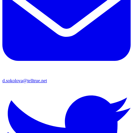
d.sokolova@telltrue.net