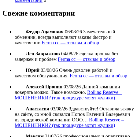
комментарии
0
Свежие комментарии
Федор Адамович
06/08/26
Замечательный
обменник, всегда выполняют заказы быстро и
качественно
Ferma cc — отзывы и обзор
Лев Завражнов
04/08/26
сделка прошла без
задержек и проблем
Ferma cc — отзывы и обзор
Юрий
03/08/26
Очень доволен работой и
качеством обслуживания.
Ferma cc — отзывы и обзор
Алексей Пронин
03/08/26
Данной компании
доверять можно. Такое возможно.
Rolling Reserve –
МОШЕННИКИ? (так процедуре мстят жулики)
Анастасия
03/08/26
Здравствуйте! Оставила заявку
на сайте, со мной связался Попов Евгений Валерьевич
из юридической компании ООО…
Rolling Reserve –
МОШЕННИКИ? (так процедуре мстят жулики)
Максим
31/07/26
профессионально и оперативно