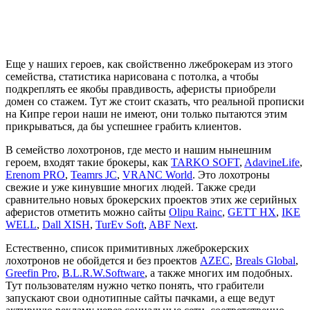
Еще у наших героев, как свойственно лжеброкерам из этого
семейства, статистика нарисована с потолка, а чтобы
подкреплять ее якобы правдивость, аферисты приобрели
домен со стажем. Тут же стоит сказать, что реальной прописки
на Кипре герои наши не имеют, они только пытаются этим
прикрываться, да бы успешнее грабить клиентов.
В семейство лохотронов, где место и нашим нынешним
героем, входят такие брокеры, как
TARKO SOFT
,
AdavineLife
,
Erenom PRO
,
Teamrs JC
,
VRANC World
. Это лохотроны
свежие и уже кинувшие многих людей. Также среди
сравнительно новых брокерских проектов этих же серийных
аферистов отметить можно сайты
Olipu Rainc
,
GETT HX
,
IKE
WELL
,
Dall XISH
,
TurEv Soft
,
ABF Next
.
Естественно, список примитивных лжеброкерских
лохотронов не обойдется и без проектов
AZEC
,
Breals Global
,
Greefin Pro
,
B.L.R.W.Software
, а также многих им подобных.
Тут пользователям нужно четко понять, что грабители
запускают свои однотипные сайты пачками, а еще ведут