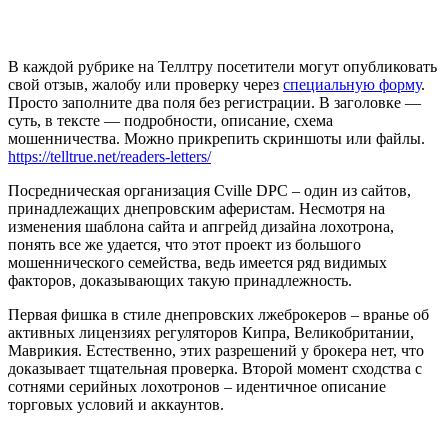
В каждой рубрике на Теллтру посетители могут опубликовать
свой отзыв, жалобу или проверку через
специальную форму
.
Просто заполните два поля без регистрации. В заголовке —
суть, в тексте — подробности, описание, схема
мошенничества. Можно прикрепить скриншоты или файлы.
https://telltrue.net/readers-letters/
Посредническая организация Cville DPC – один из сайтов,
принадлежащих днепровским аферистам. Несмотря на
изменения шаблона сайта и апгрейд дизайна лохотрона,
понять все же удается, что этот проект из большого
мошеннического семейства, ведь имеется ряд видимых
факторов, доказывающих такую принадлежность.
Первая фишка в стиле днепровских лжеброкеров – вранье об
активных лицензиях регуляторов Кипра, Великобритании,
Маврикия. Естественно, этих разрешений у брокера нет, что
доказывает тщательная проверка. Второй момент сходства с
сотнями серийных лохотронов – идентичное описание
торговых условий и аккаунтов.