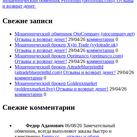
Мошеннический обменник Performits (performits.com). Отзывы
и возврат денег
Свежие записи
Мошеннический обменник OtoCompany (otocompany.net)
Отзывы и возврат денег!
29/04/26
комментарии
0
Мошеннический брокер Xylo Trade (xylotrade.uk)
Отзывы и возврат денег!
29/04/26
комментарии
0
Мошеннический брокер Oprimaxco (oprimaxco.com)
Отзывы и возврат денег!
29/04/26
комментарии
0
Мошеннический брокер Aitradeblueprintltd
(aitradeblueprintltd.com) Отзывы и возврат денег!
29/04/26
комментарии
0
Мошеннический брокер Goldenxmarket
(goldenxmarket.live) Отзывы и возврат денег!
29/04/26
комментарии
0
Свежие комментарии
Федор Адамович
06/08/26
Замечательный
обменник, всегда выполняют заказы быстро и
качественно
Ferma cc — отзывы и обзор