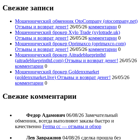
Свежие записи
Мошеннический обменник OtoCompany (otocompany.net)
Отзывы и возврат денег!
26/05/26
комментарии
0
Мошеннический брокер Xylo Trade (xylotrade.uk)
Отзывы и возврат денег!
26/05/26
комментарии
0
Мошеннический брокер Oprimaxco (oprimaxco.com)
Отзывы и возврат денег!
26/05/26
комментарии
0
Мошеннический брокер Aitradeblueprintltd
(aitradeblueprintltd.com) Отзывы и возврат денег!
26/05/26
комментарии
0
Мошеннический брокер Goldenxmarket
(goldenxmarket.live) Отзывы и возврат денег!
26/05/26
комментарии
0
Свежие комментарии
Федор Адамович
06/08/26
Замечательный
обменник, всегда выполняют заказы быстро и
качественно
Ferma cc — отзывы и обзор
Лев Завражнов
04/08/26
сделка прошла без