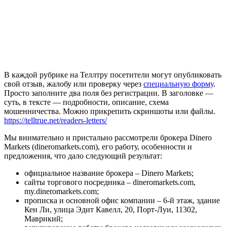
В каждой рубрике на Теллтру посетители могут опубликовать
свой отзыв, жалобу или проверку через
специальную форму
.
Просто заполните два поля без регистрации. В заголовке —
суть, в тексте — подробности, описание, схема
мошенничества. Можно прикрепить скриншоты или файлы.
https://telltrue.net/readers-letters/
Мы внимательно и пристально рассмотрели брокера Dinero
Markets (dineromarkets.com), его работу, особенности и
предложения, что дало следующий результат:
официальное название брокера – Dinero Markets;
сайты торгового посредника – dineromarkets.com,
my.dineromarkets.com;
прописка и основной офис компании – 6-й этаж, здание
Кен Ли, улица Эдит Кавелл, 20, Порт-Луи, 11302,
Маврикий;