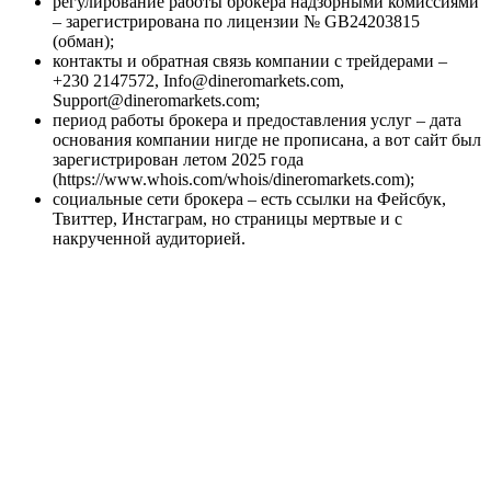
регулирование работы брокера надзорными комиссиями
– зарегистрирована по лицензии № GB24203815
(обман);
контакты и обратная связь компании с трейдерами –
+230 2147572, Info@dineromarkets.com,
Support@dineromarkets.com;
период работы брокера и предоставления услуг – дата
основания компании нигде не прописана, а вот сайт был
зарегистрирован летом 2025 года
(https://www.whois.com/whois/dineromarkets.com);
социальные сети брокера – есть ссылки на Фейсбук,
Твиттер, Инстаграм, но страницы мертвые и с
накрученной аудиторией.