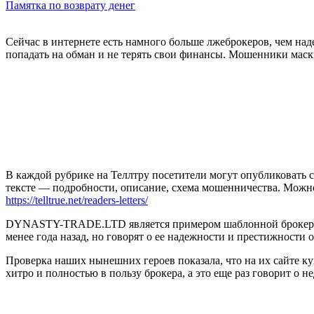
Памятка по возврату денег
Сейчас в интернете есть намного больше лжеброкеров, чем н
попадать на обман и не терять свои финансы. Мошенники маск
В каждой рубрике на Теллтру посетители могут опубликовать с
тексте — подробности, описание, схема мошенничества. Мож
https://telltrue.net/readers-letters/
DYNASTY-TRADE.LTD является примером шаблонной брокерско
менее года назад, но говорят о ее надежности и престижности о
Проверка наших нынешних героев показала, что на их сайте кух
хитро и полностью в пользу брокера, а это еще раз говорит о не