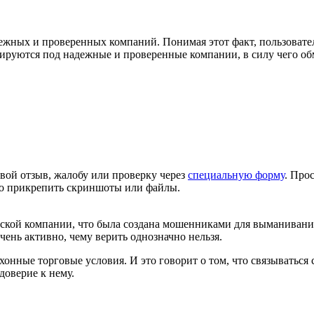
адежных и проверенных компаний. Понимая этот факт, пользова
ируются под надежные и проверенные компании, в силу чего об
вой отзыв, жалобу или проверку через
специальную форму
. Про
но прикрепить скриншоты или файлы.
й компании, что была создана мошенниками для выманивания
чень активно, чему верить однозначно нельзя.
онные торговые условия. И это говорит о том, что связываться 
доверие к нему.