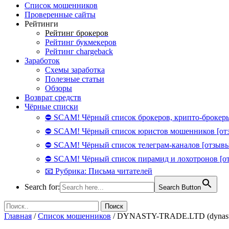
Список мошенников
Проверенные сайты
Рейтинги
Рейтинг брокеров
Рейтинг букмекеров
Рейтинг chargeback
Заработок
Схемы заработка
Полезные статьи
Обзоры
Возврат средств
Чёрные списки
⛔ SCAM! Чёрный список брокеров, крипто-брокеры
⛔ SCAM! Чёрный список юристов мошенников [от
⛔ SCAM! Чёрный список телеграм-каналов [отзывы
⛔ SCAM! Чёрный список пирамид и лохотронов [о
📧 Рубрика: Письма читателей
Search for:
Search Button
Главная
/
Список мошенников
/
DYNASTY-TRADE.LTD (dynasty-tr