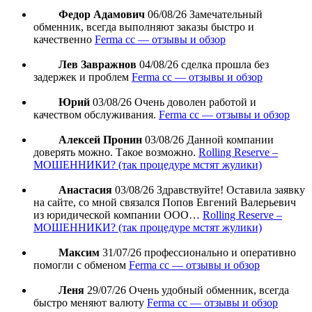
Федор Адамович
06/08/26
Замечательный
обменник, всегда выполняют заказы быстро и
качественно
Ferma cc — отзывы и обзор
Лев Завражнов
04/08/26
сделка прошла без
задержек и проблем
Ferma cc — отзывы и обзор
Юрий
03/08/26
Очень доволен работой и
качеством обслуживания.
Ferma cc — отзывы и обзор
Алексей Пронин
03/08/26
Данной компании
доверять можно. Такое возможно.
Rolling Reserve –
МОШЕННИКИ? (так процедуре мстят жулики)
Анастасия
03/08/26
Здравствуйте! Оставила заявку
на сайте, со мной связался Попов Евгений Валерьевич
из юридической компании ООО…
Rolling Reserve –
МОШЕННИКИ? (так процедуре мстят жулики)
Максим
31/07/26
профессионально и оперативно
помогли с обменом
Ferma cc — отзывы и обзор
Леня
29/07/26
Очень удобный обменник, всегда
быстро меняют валюту
Ferma cc — отзывы и обзор