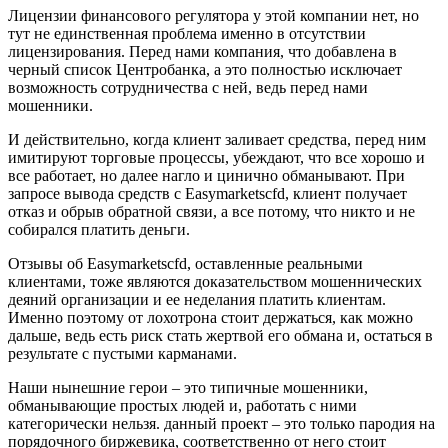
Лицензии финансового регулятора у этой компании нет, но
тут не единственная проблема именно в отсутствии
лицензирования. Перед нами компания, что добавлена в
черный список Центробанка, а это полностью исключает
возможность сотрудничества с ней, ведь перед нами
мошенники.
И действительно, когда клиент заливает средства, перед ним
имитируют торговые процессы, убеждают, что все хорошо и
все работает, но далее нагло и цинично обманывают. При
запросе вывода средств с Easymarketscfd, клиент получает
отказ и обрыв обратной связи, а все потому, что никто и не
собирался платить деньги.
Отзывы об Easymarketscfd, оставленные реальными
клиентами, тоже являются доказательством мошеннических
деяний организации и ее неделания платить клиентам.
Именно поэтому от лохотрона стоит держаться, как можно
дальше, ведь есть риск стать жертвой его обмана и, остаться в
результате с пустыми карманами.
Наши нынешние герои – это типичные мошенники,
обманывающие простых людей и, работать с ними
категорически нельзя. данный проект – это только пародия на
порядочного биржевика, соответственно от него стоит