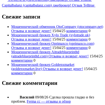
Capitalbalanz (capitalbalanz.com) лжеброкер! Отзыв Telltrue
Свежие записи
Мошеннический обменник OtoCompany (otocompany.net)
Отзывы и возврат денег!
15/04/25
комментарии
0
Мошеннический брокер Xylo Trade (xylotrade.uk)
Отзывы и возврат денег!
15/04/25
комментарии
0
Мошеннический брокер Oprimaxco (oprimaxco.com)
Отзывы и возврат денег!
15/04/25
комментарии
0
Мошеннический брокер Aitradeblueprintltd
(aitradeblueprintltd.com) Отзывы и возврат денег!
15/04/25
комментарии
0
Мошеннический брокер Goldenxmarket
(goldenxmarket.live) Отзывы и возврат денег!
15/04/25
комментарии
0
Свежие комментарии
Василий
09/08/26
Сделка прошла гладко и без
проблем.
Ferma cc — отзывы и обзор