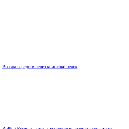
Возврат средств через криптокошелек
Rolling Reserve – путь к успешному возврату средств от