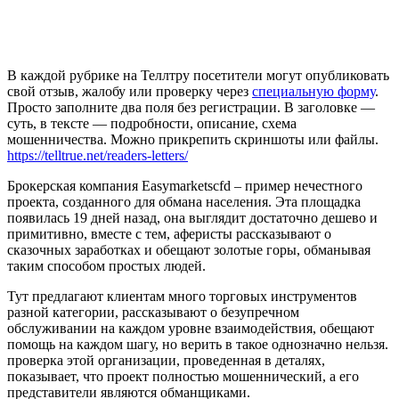
В каждой рубрике на Теллтру посетители могут опубликовать
свой отзыв, жалобу или проверку через
специальную форму
.
Просто заполните два поля без регистрации. В заголовке —
суть, в тексте — подробности, описание, схема
мошенничества. Можно прикрепить скриншоты или файлы.
https://telltrue.net/readers-letters/
Брокерская компания Easymarketscfd – пример нечестного
проекта, созданного для обмана населения. Эта площадка
появилась 19 дней назад, она выглядит достаточно дешево и
примитивно, вместе с тем, аферисты рассказывают о
сказочных заработках и обещают золотые горы, обманывая
таким способом простых людей.
Тут предлагают клиентам много торговых инструментов
разной категории, рассказывают о безупречном
обслуживании на каждом уровне взаимодействия, обещают
помощь на каждом шагу, но верить в такое однозначно нельзя.
проверка этой организации, проведенная в деталях,
показывает, что проект полностью мошеннический, а его
представители являются обманщиками.