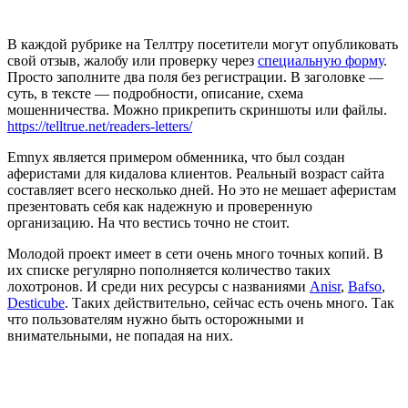
В каждой рубрике на Теллтру посетители могут опубликовать
свой отзыв, жалобу или проверку через
специальную форму
.
Просто заполните два поля без регистрации. В заголовке —
суть, в тексте — подробности, описание, схема
мошенничества. Можно прикрепить скриншоты или файлы.
https://telltrue.net/readers-letters/
Emnyx является примером обменника, что был создан
аферистами для кидалова клиентов. Реальный возраст сайта
составляет всего несколько дней. Но это не мешает аферистам
презентовать себя как надежную и проверенную
организацию. На что вестись точно не стоит.
Молодой проект имеет в сети очень много точных копий. В
их списке регулярно пополняется количество таких
лохотронов. И среди них ресурсы с названиями
Anisr
,
Bafso
,
Desticube
. Таких действительно, сейчас есть очень много. Так
что пользователям нужно быть осторожными и
внимательными, не попадая на них.