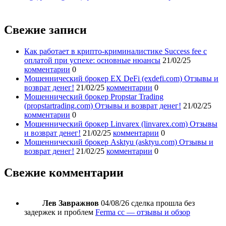
Свежие записи
Как работает в крипто-криминалистике Success fee с
оплатой при успехе: основные нюансы
21/02/25
комментарии
0
Мошеннический брокер EX DeFi (exdefi.com) Отзывы и
возврат денег!
21/02/25
комментарии
0
Мошеннический брокер Propstar Trading
(propstartrading.com) Отзывы и возврат денег!
21/02/25
комментарии
0
Мошеннический брокер Linvarex (linvarex.com) Отзывы
и возврат денег!
21/02/25
комментарии
0
Мошеннический брокер Asktyu (asktyu.com) Отзывы и
возврат денег!
21/02/25
комментарии
0
Свежие комментарии
Лев Завражнов
04/08/26
сделка прошла без
задержек и проблем
Ferma cc — отзывы и обзор