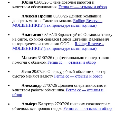
Юрий
03/08/26
Очень доволен работой и
качеством обслуживания.
Ferma cc — отзывы и обзор
Алексей Пронин
03/08/26
Данной компании
доверять можно. Такое возможно.
Rolling Reserve –
МОШЕННИКИ? (так процедуре мстят жулики)
Анастасия
03/08/26
Здравствуйте! Оставила заявку
на сайте, со мной связался Попов Евгений Валерьевич
из юридической компании ООО…
Rolling Reserve –
МОШЕННИКИ? (так процедуре мстят жулики)
Максим
31/07/26
профессионально и оперативно
помогли с обменом
Ferma cc — отзывы и обзор
Леня
29/07/26
Очень удобный обменник, всегда
быстро меняют валюту
Ferma cc — отзывы и обзор
Александр
27/07/26
Доволен оперативностью и
качеством работы обменника.
Ferma cc — отзывы и
обзор
Альберт Калугер
27/07/26
никаких сложностей с
обменом, все прошло гладко
Ferma cc — отзывы и обзор