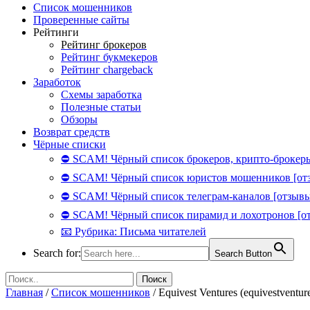
Список мошенников
Проверенные сайты
Рейтинги
Рейтинг брокеров
Рейтинг букмекеров
Рейтинг chargeback
Заработок
Схемы заработка
Полезные статьи
Обзоры
Возврат средств
Чёрные списки
⛔ SCAM! Чёрный список брокеров, крипто-брокеры
⛔ SCAM! Чёрный список юристов мошенников [от
⛔ SCAM! Чёрный список телеграм-каналов [отзывы
⛔ SCAM! Чёрный список пирамид и лохотронов [о
📧 Рубрика: Письма читателей
Search for:
Search Button
Главная
/
Список мошенников
/
Equivest Ventures (equivestventur