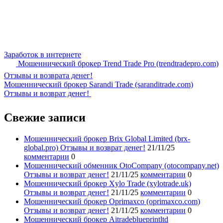
Заработок в интернете
Мошеннический брокер Trend Trade Pro (trendtradepro.com)
Отзывы и возврата денег!
Мошеннический брокер Sarandi Trade (saranditrade.com)
Отзывы и возврат денег!
Свежие записи
Мошеннический брокер Brix Global Limited (brx-
global.pro) Отзывы и возврат денег!
21/11/25
комментарии
0
Мошеннический обменник OtoCompany (otocompany.net)
Отзывы и возврат денег!
21/11/25
комментарии
0
Мошеннический брокер Xylo Trade (xylotrade.uk)
Отзывы и возврат денег!
21/11/25
комментарии
0
Мошеннический брокер Oprimaxco (oprimaxco.com)
Отзывы и возврат денег!
21/11/25
комментарии
0
Мошеннический брокер Aitradeblueprintltd