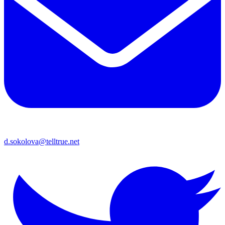
d.sokolova@telltrue.net